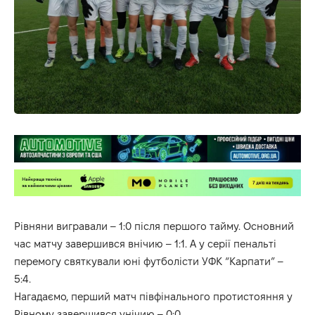
Рівняни вигравали – 1:0 після першого тайму. Основний
час матчу завершився внічию – 1:1. А у серії пенальті
перемогу святкували юні футболісти УФК “Карпати” –
5:4.
Нагадаємо, перший матч півфінального протистояння у
Рівному завершився унічию – 0:0.