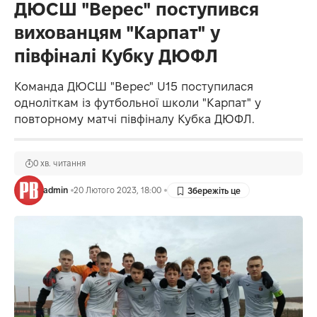
ДЮСШ "Верес" поступився
вихованцям "Карпат" у
півфіналі Кубку ДЮФЛ
Команда ДЮСШ "Верес" U15 поступилася
одноліткам із футбольної школи "Карпат" у
повторному матчі півфіналу Кубка ДЮФЛ.
0 хв. читання
admin
20 Лютого 2023, 18:00