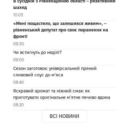
В сусідній з Рівненщиною області – реактивний
шахед
10:03
«Мені пощастило, що залишився живим», –
рівненський депутат про своє поранення на
фронті
09:30
Чи встигнуть до неділі?
09:00
Сезон заготовок: універсальний пряний
сливовий соус до мʼяса
08:40
Яскравий аромат та ніжний смак: як
приготувати оригінальне м’ятне печиво вдома
08:20
ВСІ НОВИНИ