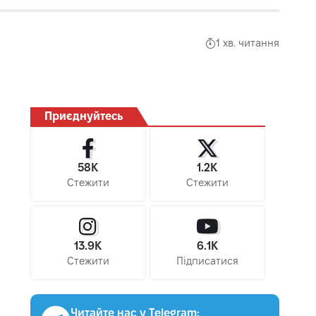
1 хв. читання
Приєднуйтесь
58K
1.2K
Стежити
Стежити
13.9K
6.1K
Стежити
Підписатися
Читайте нас у Telegram: