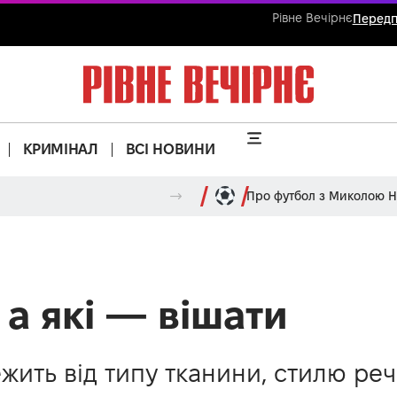
Рівне Вечірнє
Передп
КРИМІНАЛ
ВСІ НОВИНИ
Про футбол з Миколою 
 а які — вішати
жить від типу тканини, стилю реч