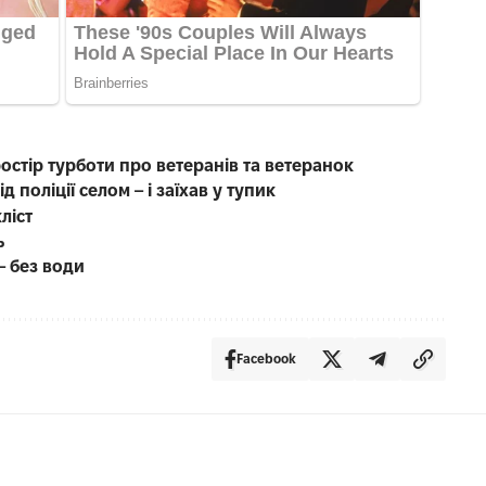
остір турботи про ветеранів та ветеранок
д поліції селом – і заїхав у тупик
ліст
ь
– без води
Facebook