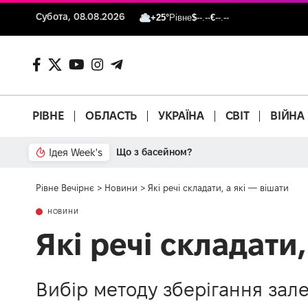
Субота, 08.08.2026
+25°
Рівне
$
--.--
€
--.--
РІВНЕ
ОБЛАСТЬ
УКРАЇНА
СВІТ
ВІЙНА
Ідея Week's
Від паркану до картонки
Рівне Вечірнє
>
Новини
>
Які речі складати, а які — вішати
НОВИНИ
Які речі складати,
Вибір методу зберігання зале