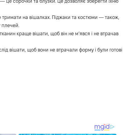
 — це сорочки та блузки. Це дозволяє зберегти їхню
е тримати на вішалках. Піджаки та костюми — також,
 плечей.
тканин краще вішати, щоб він не м’явся і не втрачав
слід вішати, щоб вони не втрачали форму і були готові