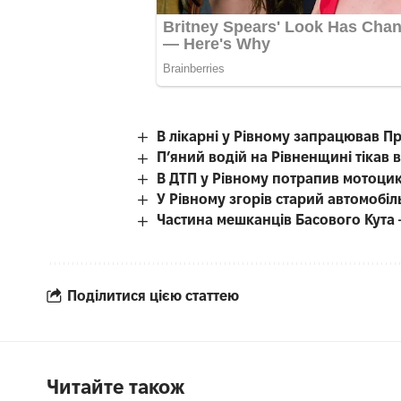
В лікарні у Рівному запрацював Пр
П’яний водій на Рівненщині тікав ві
В ДТП у Рівному потрапив мотоцик
У Рівному згорів старий автомобіл
Частина мешканців Басового Кута 
Поділитися цією статтею
Читайте також