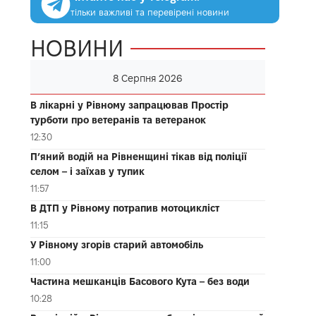
тільки важливі та перевірені новини
НОВИНИ
8 Серпня 2026
В лікарні у Рівному запрацював Простір
турботи про ветеранів та ветеранок
12:30
П’яний водій на Рівненщині тікав від поліції
селом – і заїхав у тупик
11:57
В ДТП у Рівному потрапив мотоцикліст
11:15
У Рівному згорів старий автомобіль
11:00
Частина мешканців Басового Кута – без води
10:28