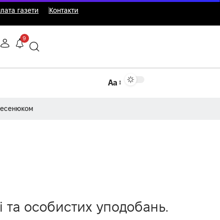
лата газети
Контакти
9
Аа
Несенюком
і та особистих уподобань.