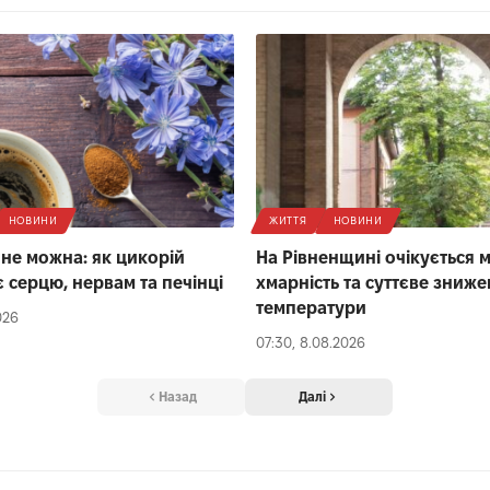
НОВИНИ
ЖИТТЯ
НОВИНИ
 не можна: як цикорій
На Рівненщині очікується 
 серцю, нервам та печінці
хмарність та суттєве зниж
температури
026
07:30, 8.08.2026
Назад
Далі