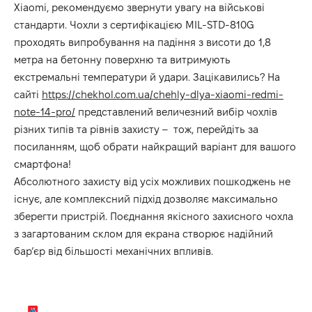
Xiaomi, рекомендуємо звернути увагу на військові
стандарти. Чохли з сертифікацією MIL-STD-810G
проходять випробування на падіння з висоти до 1,8
метра на бетонну поверхню та витримують
екстремальні температури й удари. Зацікавились? На
сайті
https://chekhol.com.ua/chehly-dlya-xiaomi-redmi-
note-14-pro/
представлений величезний вибір чохлів
різних типів та рівнів захисту – тож, перейдіть за
посиланням, щоб обрати найкращий варіант для вашого
смартфона!
Абсолютного захисту від усіх можливих пошкоджень не
існує, але комплексний підхід дозволяє максимально
зберегти пристрій. Поєднання якісного захисного чохла
з загартованим склом для екрана створює надійний
бар’єр від більшості механічних впливів.