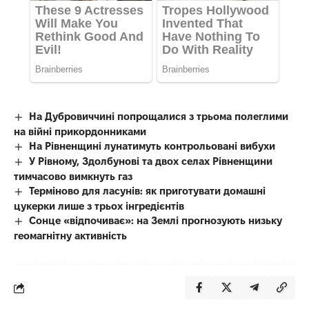
На Дубровиччині попрощалися з трьома полеглими
на війні прикордонниками
На Рівненщині лунатимуть контрольовані вибухи
У Рівному, Здолбунові та двох селах Рівненщини
тимчасово вимкнуть газ
Терміново для ласунів: як приготувати домашні
цукерки лише з трьох інгредієнтів
Сонце «відпочиває»: на Землі прогнозують низьку
геомагнітну активність