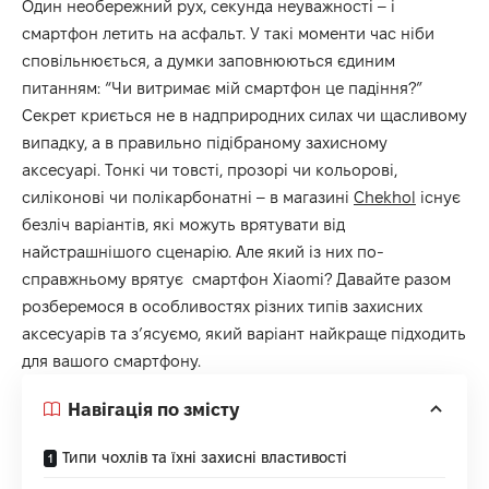
Один необережний рух, секунда неуважності – і
смартфон летить на асфальт. У такі моменти час ніби
сповільнюється, а думки заповнюються єдиним
питанням: “Чи витримає мій смартфон це падіння?”
Секрет криється не в надприродних силах чи щасливому
випадку, а в правильно підібраному захисному
аксесуарі. Тонкі чи товсті, прозорі чи кольорові,
силіконові чи полікарбонатні – в магазині
Chekhol
існує
безліч варіантів, які можуть врятувати від
найстрашнішого сценарію. Але який із них по-
справжньому врятує смартфон Xiaomi? Давайте разом
розберемося в особливостях різних типів захисних
аксесуарів та з’ясуємо, який варіант найкраще підходить
для вашого смартфону.
Навігація по змісту
Типи чохлів та їхні захисні властивості