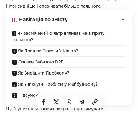
інтенсивніше і споживати більше пального.
Навігація по змісту
Як засмічений фільтр впливає на витрату
пального?
Як Працює Сажовий Фільтр?
Ознаки Забитого DPF
Як Вирішити Проблему?
Як Уникнути Проблем у Майбутньому?
Підсумок
Щоб уникнути зайвих витрат і підтримувати
ефективність авто, варто вчасно очищувати DPF. Наші
друзі з
Генстар
пропонують професійне обслуговування
дизельних систем, що допоможе уникнути проблем із