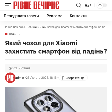
Аа
Передплата газети
Реклама
Контакти
Рівне Вечірнє
>
Новини
>
Який чохол для Xiaomi захистить смартфон від падінь?
НОВИНИ
Який чохол для Xiaomi
захистить смартфон від падінь?
3 хв. читання
admin
25 Лютого 2025, 18:16