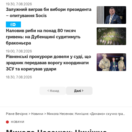
19:30, 7.08.2026
Залужний виграв би вибори президента
– опитування Socis
Наловив риби на понад 80 тисяч
гривень: на Дубенщині судитимуть
браконьєра
19:00, 7.08.2026
Рівненські прокурори довели у суді, що
зрадник передавав ворогу координати
ЗСУ та коригував удари
18:30, 7.08.2026
Назад
Далі
Рівне Вечірнє
>
Новини
>
Микола Несенюк: Нинішнє «Динамо» скучно грати не вміє
НОВИНИ