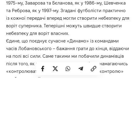
1975-му, Заварова та Бєланова, як у 1986-му, Шевченка
та Реброва, як у 1997-му. Згадані футболісти практично
із кожної передачі вперед могли створити небезпеку для
воріт суперника. Теперішні можуть швидше створити
небезпеку для воріт власних.
Єдине, що поєднує сучасне «Динамо» із командами
часів Лобановського – бажання грати до кінця, віддаючи
на полі всі сили. Саме такими ми побачили динамівців
після того, як вони таки пропустили м’яча, намагаючись
«контролювати гру». Після цього замість «контролю»
прийшли емоції.
Виявилось, що «Динамо» може просто грати у футбол,
грати так, як вміє на сьогоднішній день. Звісно, дивитись
таку гру спокійно було неможливо. Так само як у
попередній виїзній грі у Стамбулі, динамівці тримали
всіх у напрузі до останніх секунд і таки обіграли
господарів поля, вийшовши до наступного етапу
змагань. І за це їм варто подякувати – за справжній