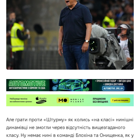
Але грати проти «Штурму» як колись «на класі» нинішні
динамівці не змогли через відсутність вищезгаданого
класу. Ну немає нині в команді Блохіна та Онищенка, як у