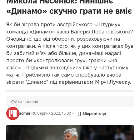
Микола Несенюк: Нинішнє
«Динамо» скучно грати не вміє
Як би зіграла проти австрійського «Штурму»
команда «Динамо» часів Валерія Лобановського?
Очевидно, що від оборони, розраховуючи на
контратаки. А після того, як у цих контратаках був
би забитий м’яч або більше, динамівці надалі
просто би «контролювали гру», граючи «на
класі» і подумки знаходячись вже у наступному
матчі. Приблизно так само спробувало вчора
зіграти "Динамо" під керівництвом Мірчі Луческу.
2 хв. читання
admin
10 Серпня 2022, 15:00