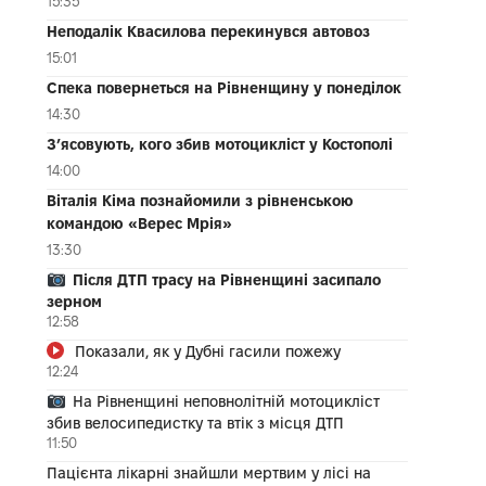
15:35
Неподалік Квасилова перекинувся автовоз
15:01
Спека повернеться на Рівненщину у понеділок
14:30
З’ясовують, кого збив мотоцикліст у Костополі
14:00
Віталія Кіма познайомили з рівненською
командою «Верес Мрія»
13:30
Після ДТП трасу на Рівненщині засипало
зерном
12:58
Показали, як у Дубні гасили пожежу
12:24
На Рівненщині неповнолітній мотоцикліст
збив велосипедистку та втік з місця ДТП
11:50
Пацієнта лікарні знайшли мертвим у лісі на