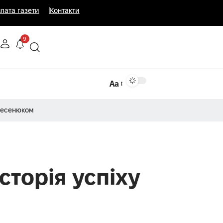
лата газети
Контакти
9
Аа
Несенюком
сторія успіху