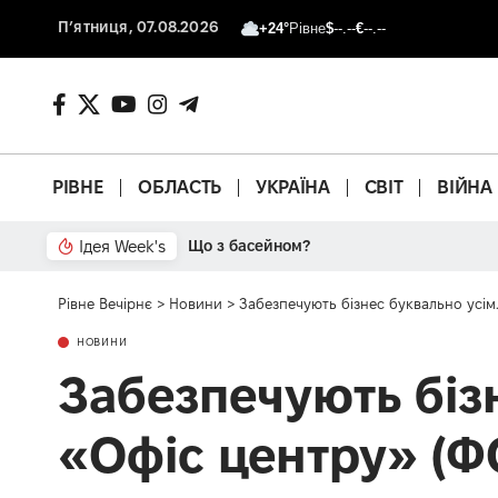
П’ятниця, 07.08.2026
+24°
Рівне
$
--.--
€
--.--
РІВНЕ
ОБЛАСТЬ
УКРАЇНА
СВІТ
ВІЙНА
Ідея Week's
Від паркану до картонки
Рівне Вечірнє
>
Новини
>
Забезпечують бізнес буквально усім.
НОВИНИ
Забезпечують бізн
«Офіс центру» (Ф