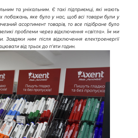
льним та унікальним. Є такі підприємці, які мають
х побажань, яке було у нас, щоб всі товари були у
ичезний асортимент товарів, то все підібране було
великі проблеми через відключення «світла». Їм ми
. Завдяки ним після відключення електроенергії
цювати від трьох до п’яти годин.