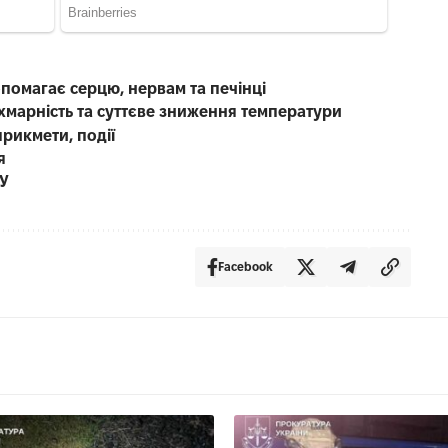
опомагає серцю, нервам та печінці
 хмарність та суттєве зниження температури
прикмети, події
я
СУ
Facebook