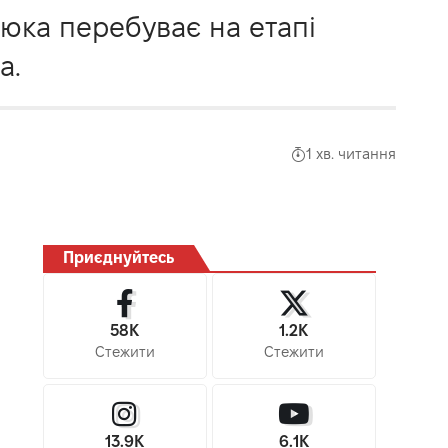
люка перебуває на етапі
а.
1 хв. читання
Приєднуйтесь
58K
1.2K
Стежити
Стежити
13.9K
6.1K