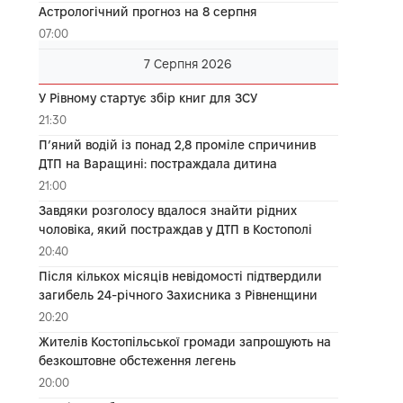
Астрологічний прогноз на 8 серпня
07:00
7 Серпня 2026
У Рівному стартує збір книг для ЗСУ
21:30
П’яний водій із понад 2,8 проміле спричинив
ДТП на Варащині: постраждала дитина
21:00
Завдяки розголосу вдалося знайти рідних
чоловіка, який постраждав у ДТП в Костополі
20:40
Після кількох місяців невідомості підтвердили
загибель 24-річного Захисника з Рівненщини
20:20
Жителів Костопільської громади запрошують на
безкоштовне обстеження легень
20:00