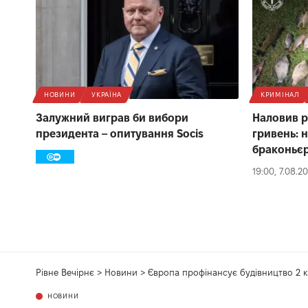
НОВИНИ
УКРАЇНА
КРИМІНАЛ
Залужний виграв би вибори
Наловив р
президента – опитування Socis
гривень: 
браконьє
19:00, 7.08.2
Рівне Вечірнє
>
Новини
>
Європа профінансує будівництво 2 
НОВИНИ