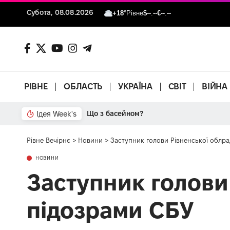
Субота, 08.08.2026
+18°
Рівне
$
--.--
€
--.--
РІВНЕ
ОБЛАСТЬ
УКРАЇНА
СВІТ
ВІЙНА
Ідея Week's
Що з басейном?
Рівне Вечірнє
>
Новини
>
Заступник голови Рівненської облра
НОВИНИ
Заступник голови
підозрами СБУ