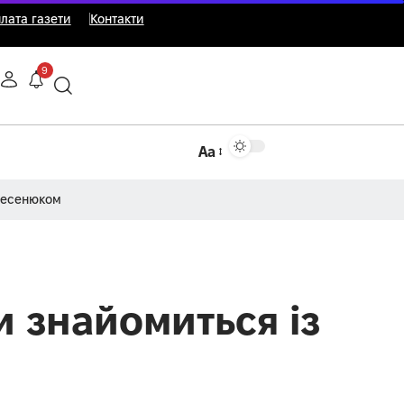
лата газети
Контакти
9
Аа
Несенюком
и знайомиться із