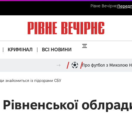
Рівне Вечірнє
Передп
КРИМІНАЛ
ВСІ НОВИНИ
Про футбол з Миколою 
ди знайомиться із підозрами СБУ
 Рівненської облрад