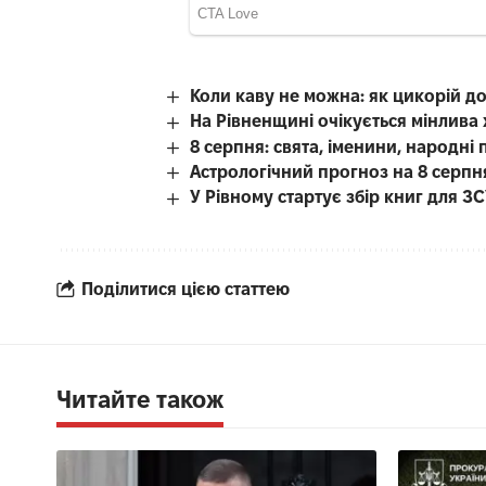
Коли каву не можна: як цикорій д
На Рівненщині очікується мінлива
8 серпня: свята, іменини, народні 
Астрологічний прогноз на 8 серпн
У Рівному стартує збір книг для З
Поділитися цією статтею
Читайте також