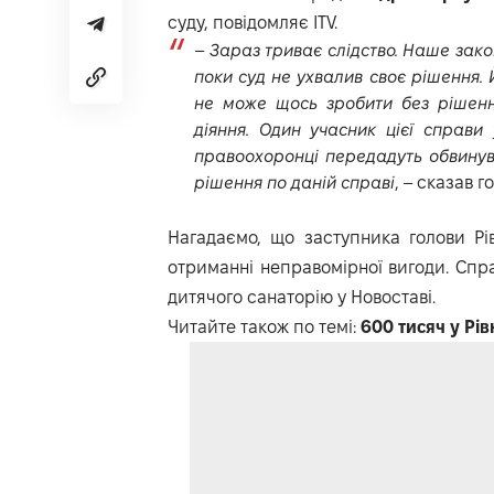
суду, повідомляє
ITV
.
–
Зараз триває слідство. Наше зак
поки суд не ухвалив своє рішення.
не може щось зробити без рішенн
діяння. Один учасник цієї справ
правоохоронці передадуть обвинув
рішення по даній справі
, – сказав 
Нагадаємо, що заступника голови Рі
отриманні неправомірної вигоди. Спра
дитячого санаторію у Новоставі.
Читайте також по темі:
600 тисяч у Рі