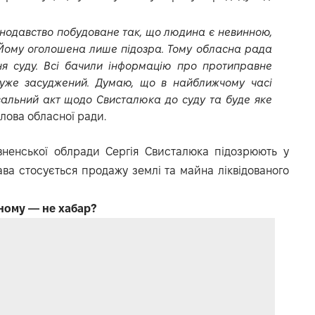
онодавство побудоване так, що людина є невинною,
 Йому оголошена лише підозра. Тому обласна рада
я суду. Всі бачили інформацію про протиправне
и уже засуджений. Думаю, що в найближчому часі
альний акт щодо Свисталюка до суду та буде яке
голова обласної ради.
вненської облради Сергія Свисталюка підозрюють у
ва стосується продажу землі та майна ліквідованого
вному — не хабар?