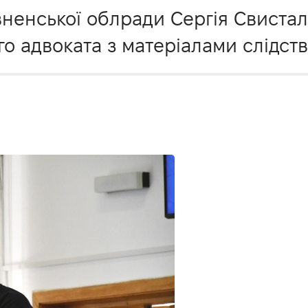
вненської облради Сергія Свиста
о адвоката з матеріалами слідств