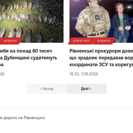
НОВИНИ
КРИМІНАЛ
НОВИНИ
иби на понад 80 тисяч
Рівненські прокурори довел
на Дубенщині судитимуть
що зрадник передавав во
ра
координати ЗСУ та коригу
026
18:30, 7.08.2026
Назад
Далі
км дороги на Рівненщині