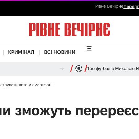
Рівне Вечірнє
Передп
КРИМІНАЛ
ВСІ НОВИНИ
Про футбол з Миколою 
струвати авто у смартфоні
и зможуть перереєс