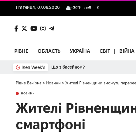
П’ятниця, 07.08.2026
+30°
Рівне
$
--.--
€
--.--
РІВНЕ
ОБЛАСТЬ
УКРАЇНА
СВІТ
ВІЙНА
Ідея Week's
Що з басейном?
Рівне Вечірнє
>
Новини
>
Жителі Рівненщини зможуть перереє
НОВИНИ
Жителі Рівненщин
смартфоні