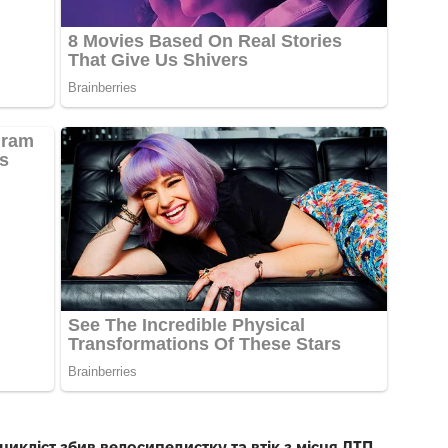
икліст збив велосипедистку та втік з місця ДТП