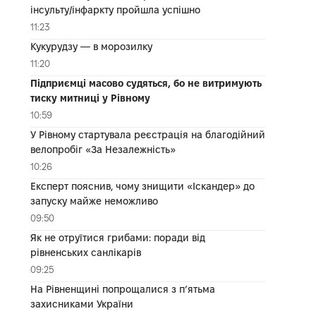
інсульту/інфаркту пройшла успішно
11:23
Кукурудзу — в морозилку
11:20
Підприємці масово судяться, бо не витримують
тиску митниці у Рівному
10:59
У Рівному стартувала реєстрація на благодійний
велопробіг «За Незалежність»
10:26
Експерт пояснив, чому знищити «Іскандер» до
запуску майже неможливо
09:50
Як не отруїтися грибами: поради від
рівненських санлікарів
09:25
На Рівненщині попрощалися з п’ятьма
захисниками України