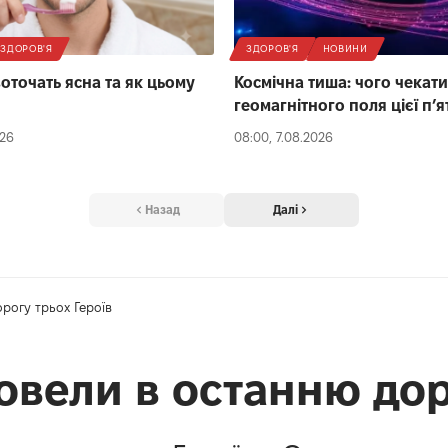
ЗДОРОВ'Я
ЗДОРОВ'Я
НОВИНИ
оточать ясна та як цьому
Космічна тиша: чого чекати
геомагнітного поля цієї п’я
026
08:00, 7.08.2026
Назад
Далі
рогу трьох Героїв
овели в останню дор