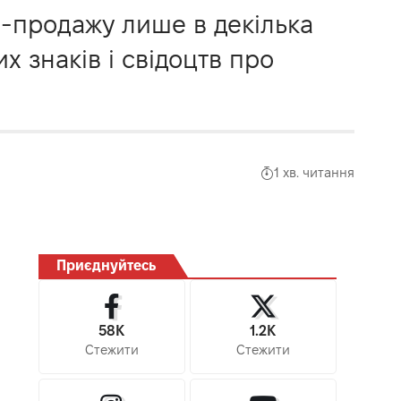
і-продажу лише в декілька
х знаків і свідоцтв про
1 хв. читання
Приєднуйтесь
58K
1.2K
Стежити
Стежити