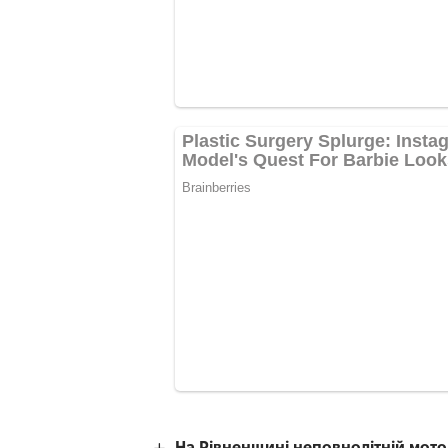
На Рівненщині неповнолітній мотоц