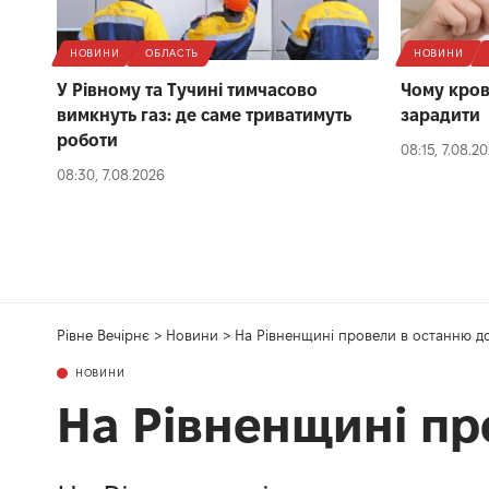
НОВИНИ
ОБЛАСТЬ
НОВИНИ
У Рівному та Тучині тимчасово
Чому кров
вимкнуть газ: де саме триватимуть
зарадити
роботи
08:15, 7.08.2
08:30, 7.08.2026
Рівне Вечірнє
>
Новини
>
На Рівненщині провели в останню до
НОВИНИ
На Рівненщині пр