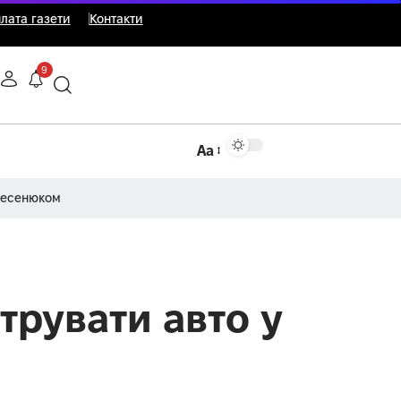
лата газети
Контакти
9
Аа
Несенюком
трувати авто у