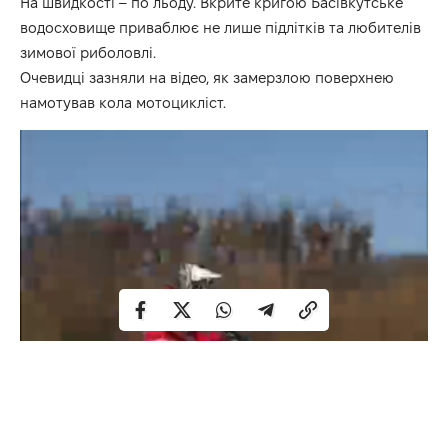
На швидкості – по льоду. Вкрите кригою Басівкутське
водосховище приваблює не лише підлітків та любителів
зимової риболовлі.
Очевидці зазняли на
відео
, як замерзлою поверхнею
намотував кола мотоцикліст.