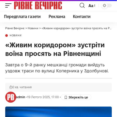
Аа
Передплата газети
Реклама
Контакти
Рівне Вечірнє
>
Новини
>
«Живим коридором» зустріти воїна просять на Рівненщині
НОВИНИ
«Живим коридором» зустріти
воїна просять на Рівненщині
Завтра о 9-й ранку мешканці громади вийдуть
уздовж траси по вулиці Коперника у Здолбунові.
0 хв. читання
admin
19 Лютого 2025, 17:00