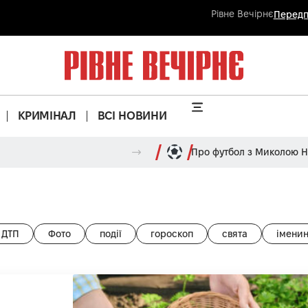
Рівне Вечірнє
Передп
КРИМІНАЛ
ВСІ НОВИНИ
Про футбол з Миколою 
ДТП
Фото
події
гороскоп
свята
імени