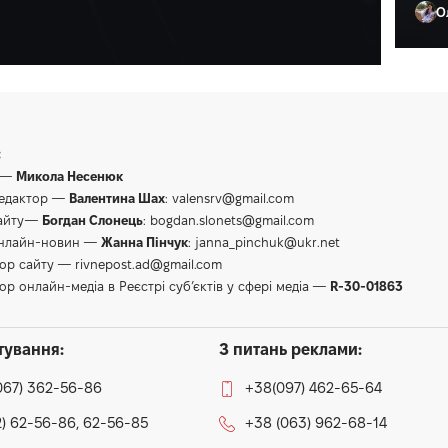
О
Ол
:
 —
Микола Несенюк
редактор —
Валентина Шах
:
valensrv@gmail.com
сайту—
Богдан Слонець
:
bogdan.slonets@gmail.com
онлайн-новин —
Жанна Пінчук
:
janna_pinchuk@ukr.net
тор сайту —
rivnepost.ad@gmail.com
ор онлайн-медіа в Реєстрі суб’єктів у сфері медіа —
R-30-01863
тування:
З питань реклами:
067) 362-56-86
+38(097) 462-65-64
) 62-56-86, 62-56-85
+38 (063) 962-68-14