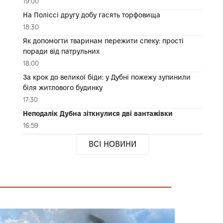
19:00
На Поліссі другу добу гасять торфовища
18:30
Як допомогти тваринам пережити спеку: прості
поради від патрульних
18:00
За крок до великої біди: у Дубні пожежу зупинили
біля житлового будинку
17:30
Неподалік Дубна зіткнулися дві вантажівки
16:59
ВСІ НОВИНИ