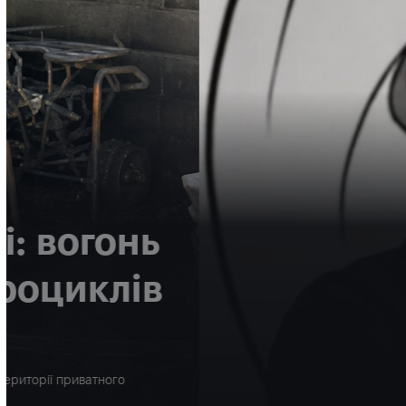
НОВИНИ
УКРАЇНА
Поліція повідомила
на Вінниччині дитяч
анестезіолога з Рів
Поліція Вінницької області оприлюднила попередні обставини
лікаря-анестезіолога з Рівного Дмитра Сисонюка. За інформа