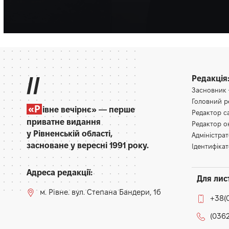
Партнерський матеріал
//
Редакція
Засновник
Головний 
«Р
івне вечірнє» — перше
Редактор 
приватне видання
Редактор 
у Рівненській області,
Адміністра
засноване у вересні 1991 року.
Ідентифікат
Адреса редакції:
Для лис
м. Рівне. вул. Степана Бандери, 1б
+38(
(0362