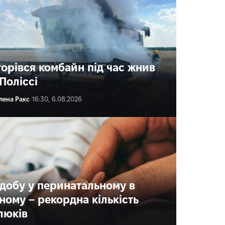
горівся комбайн під час жнив
Поліссі
лена Ракс
16:30, 6.08.2026
 добу у перинатальному в
вному – рекордна кількість
люків