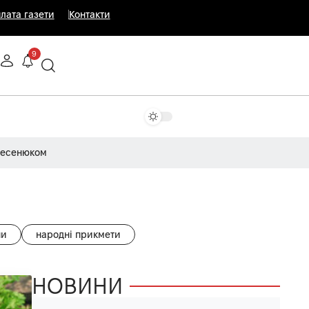
лата газети
Контакти
9
Несенюком
ни
народні прикмети
НОВИНИ