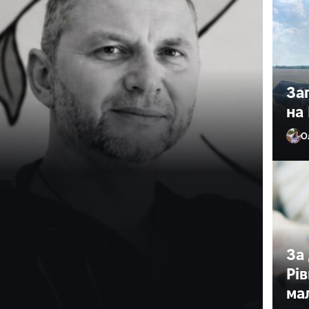
За
на 
О
 причину смерті
ого
ного
За
Рі
 смерті 43-річного військовослужбовця та дитячого
ма
цією правоохоронців, 1…