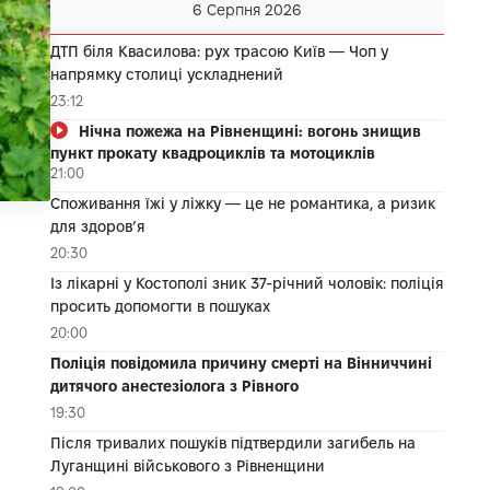
6 Серпня 2026
ДТП біля Квасилова: рух трасою Київ — Чоп у
напрямку столиці ускладнений
23:12
Нічна пожежа на Рівненщині: вогонь знищив
пункт прокату квадроциклів та мотоциклів
21:00
Споживання їжі у ліжку — це не романтика, а ризик
для здоров’я
20:30
Із лікарні у Костополі зник 37-річний чоловік: поліція
просить допомогти в пошуках
20:00
Поліція повідомила причину смерті на Вінниччині
дитячого анестезіолога з Рівного
19:30
Після тривалих пошуків підтвердили загибель на
Луганщині військового з Рівненщини