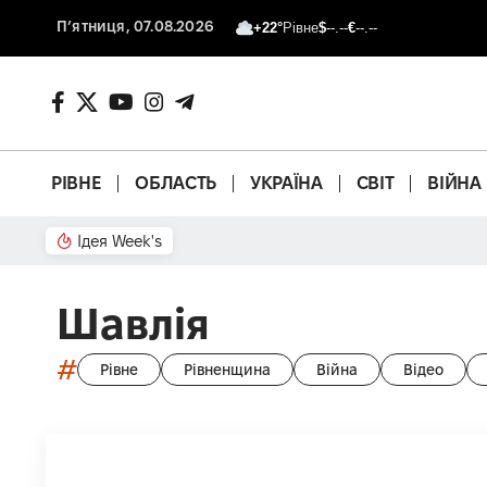
П’ятниця, 07.08.2026
+22°
Рівне
$
--.--
€
--.--
РІВНЕ
ОБЛАСТЬ
УКРАЇНА
СВІТ
ВІЙНА
Ідея Week's
Що з басейном?
Шавлія
#
Рівне
Рівненщина
Війна
Відео