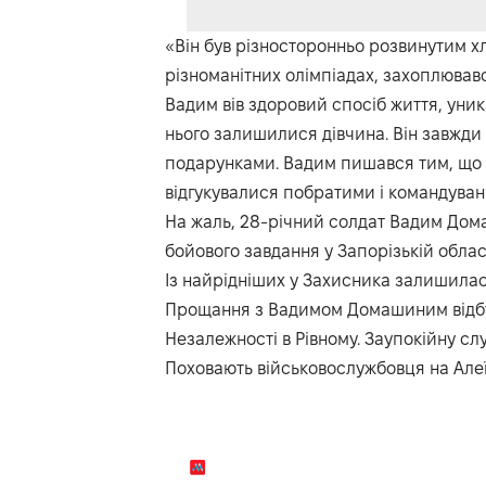
«Він був різносторонньо розвинутим х
різноманітних олімпіадах, захоплював
Вадим вів здоровий спосіб життя, уника
нього залишилися дівчина. Він завжди 
подарунками. Вадим пишався тим, що с
відгукувалися побратими і командуван
На жаль, 28-річний солдат Вадим Дома
бойового завдання у Запорізькій област
Із найрідніших у Захисника залишила
Прощання з Вадимом Домашиним відбуде
Незалежності в Рівному. Заупокійну сл
Поховають військовослужбовця на Алеї