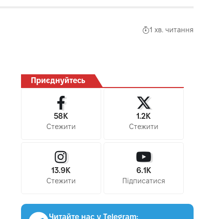
1 хв. читання
Приєднуйтесь
58K
1.2K
Стежити
Стежити
13.9K
6.1K
Стежити
Підписатися
Читайте нас у Telegram: