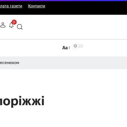
лата газети
Контакти
9
Аа
Несенюком
поріжжі