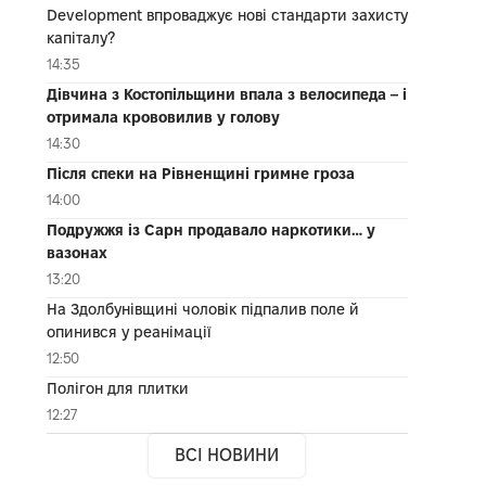
Development впроваджує нові стандарти захисту
капіталу?
14:35
Дівчина з Костопільщини впала з велосипеда – і
отримала крововилив у голову
14:30
Після спеки на Рівненщині гримне гроза
14:00
Подружжя із Сарн продавало наркотики… у
вазонах
13:20
На Здолбунівщині чоловік підпалив поле й
опинився у реанімації
12:50
Полігон для плитки
12:27
ВСІ НОВИНИ