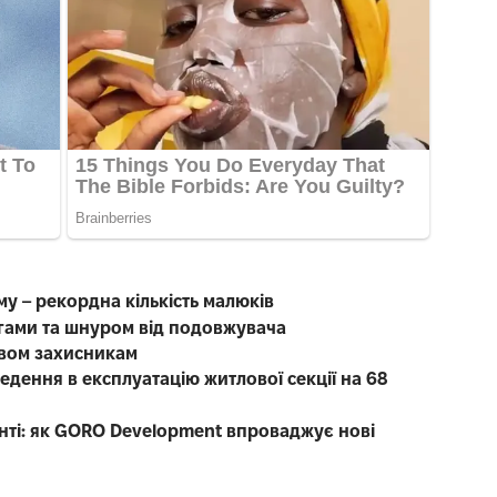
у – рекордна кількість малюків
гами та шнуром від подовжувача
двом захисникам
едення в експлуатацію житлової секції на 68
нті: як GORO Development впроваджує нові