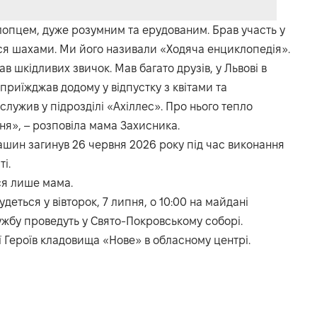
лопцем, дуже розумним та ерудованим. Брав участь у
ся шахами. Ми його називали «Ходяча енциклопедія».
в шкідливих звичок. Мав багато друзів, у Львові в
приїжджав додому у відпустку з квітами та
лужив у підрозділі «Ахіллес». Про нього тепло
ня», – розповіла мама Захисника.
шин загинув 26 червня 2026 року під час виконання
і.
ся лише мама.
ться у вівторок, 7 липня, о 10:00 на майдані
ужбу проведуть у Свято-Покровському соборі.
 Героїв кладовища «Нове» в обласному центрі.