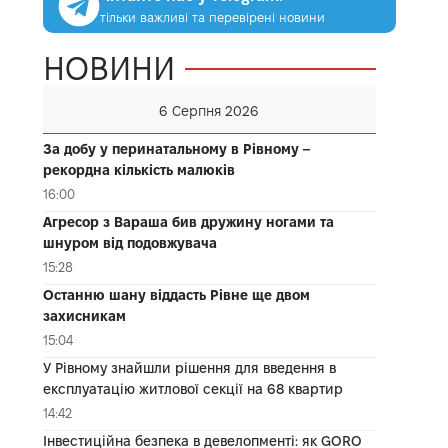
тільки важливі та перевірені новини
НОВИНИ
6 Серпня 2026
За добу у перинатальному в Рівному –
рекордна кількість малюків
16:00
Агресор з Вараша бив дружину ногами та
шнуром від подовжувача
15:28
Останню шану віддасть Рівне ще двом
захисникам
15:04
У Рівному знайшли рішення для введення в
експлуатацію житлової секції на 68 квартир
14:42
Інвестиційна безпека в девелопменті: як GORO