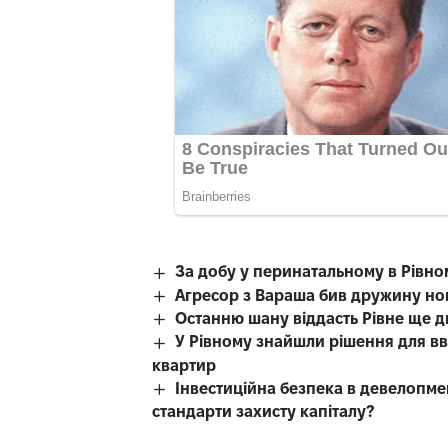
За добу у перинатальному в Рівном
Агресор з Вараша бив дружину но
Останню шану віддасть Рівне ще 
У Рівному знайшли рішення для вв
квартир
Інвестиційна безпека в девелопме
стандарти захисту капіталу?