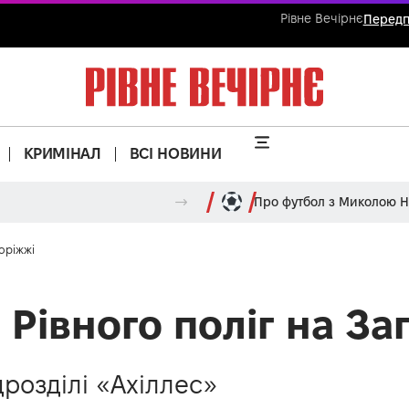
Рівне Вечірнє
Передп
КРИМІНАЛ
ВСІ НОВИНИ
Про футбол з Миколою 
оріжжі
Рівного поліг на За
розділі «Ахіллес»