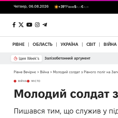
Четвер, 06.08.2026
+39°
Рівне
$
--.--
€
--.--
РІВНЕ
ОБЛАСТЬ
УКРАЇНА
СВІТ
ВІЙНА
Ідея Week's
Залізобетонний аргумент
Рівне Вечірнє
>
Війна
>
Молодий солдат з Рівного поліг на Зап
ВІЙНА
МІСТО
Молодий солдат з 
Пишався тим, що служив у під