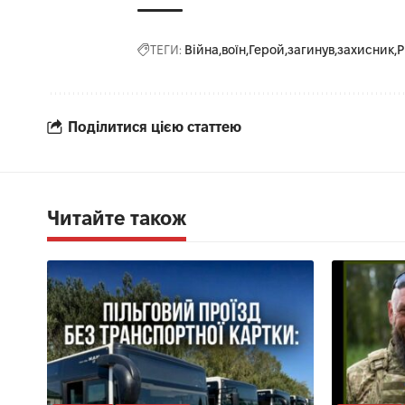
ТЕГИ:
Війна
воїн
Герой
загинув
захисник
Р
Поділитися цією статтею
Читайте також