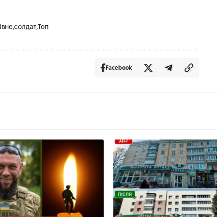
івне
солдат
Топ
Facebook