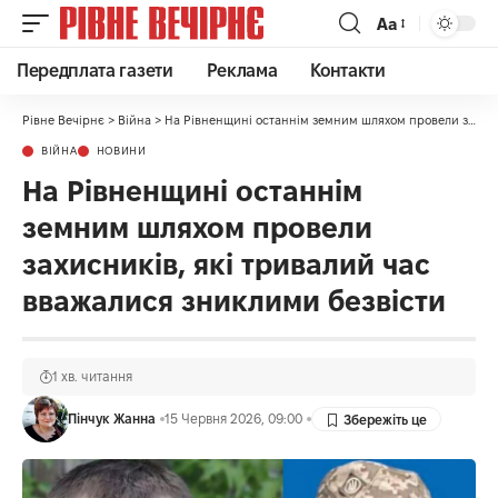
Аа
Передплата газети
Реклама
Контакти
Рівне Вечірнє
>
Війна
>
На Рівненщині останнім земним шляхом провели захисників, які тривалий час вважалися зниклими безвісти
ВІЙНА
НОВИНИ
На Рівненщині останнім
земним шляхом провели
захисників, які тривалий час
вважалися зниклими безвісти
1 хв. читання
Пінчук Жанна
15 Червня 2026, 09:00