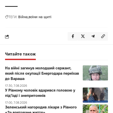
ТЕГИ:
Війна
воїни на щиті
Читайте також
На війні загинув молодший сержант,
який після окупації Енергодара переїхав
до Вараша
17:30, 7.08.2026
У Рівному чоловік вдарився головою у
під’їзді і знепритомнів
17:00, 7.08.2026
Зеленський нагородив лікаря з Рівного
«За врятоване життя»