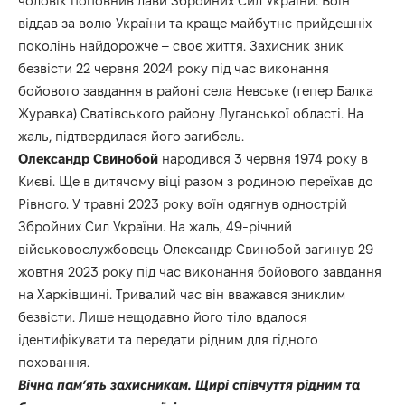
чоловік поповнив лави Збройних Сил України. Воїн
віддав за волю України та краще майбутнє прийдешніх
поколінь найдорожче – своє життя. Захисник зник
безвісти 22 червня 2024 року під час виконання
бойового завдання в районі села Невське (тепер Балка
Журавка) Сватівського району Луганської області. На
жаль, підтвердилася його загибель.
Олександр Свинобой
народився 3 червня 1974 року в
Києві. Ще в дитячому віці разом з родиною переїхав до
Рівного. У травні 2023 року воїн одягнув однострій
Збройних Сил України. На жаль, 49-річний
військовослужбовець Олександр Свинобой загинув 29
жовтня 2023 року під час виконання бойового завдання
на Харківщині. Тривалий час він вважався зниклим
безвісти. Лише нещодавно його тіло вдалося
ідентифікувати та передати рідним для гідного
поховання.
Вічна памʼять захисникам. Щирі співчуття рідним та