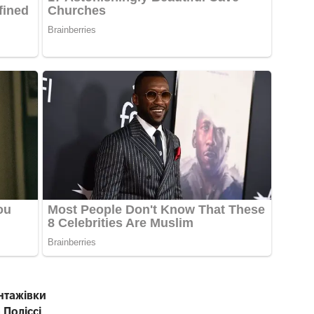
антажівки
 Поліссі