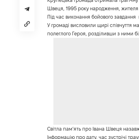
Крупецька громада отримала трагічну 
Швеця, 1995 року народження, жителя 
Під час виконання бойового завдання в
У громаді висловили щирі співчуття ма
полеглого Героя, розділивши з ними бі
Світла пам’ять про Івана Швеця назав
Інформацію про дату, час зустрічі тра