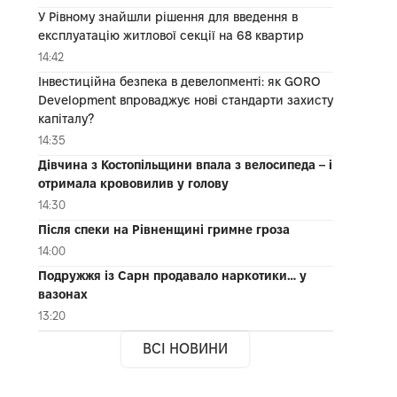
У Рівному знайшли рішення для введення в
експлуатацію житлової секції на 68 квартир
14:42
Інвестиційна безпека в девелопменті: як GORO
Development впроваджує нові стандарти захисту
капіталу?
14:35
Дівчина з Костопільщини впала з велосипеда – і
отримала крововилив у голову
14:30
Після спеки на Рівненщині гримне гроза
14:00
Подружжя із Сарн продавало наркотики… у
вазонах
13:20
ВСІ НОВИНИ