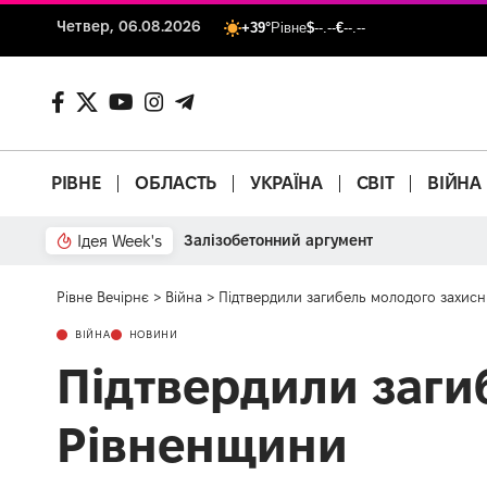
Четвер, 06.08.2026
+39°
Рівне
$
--.--
€
--.--
РІВНЕ
ОБЛАСТЬ
УКРАЇНА
СВІТ
ВІЙНА
Ідея Week's
Залізобетонний аргумент
Рівне Вечірнє
>
Війна
>
Підтвердили загибель молодого захис
ВІЙНА
НОВИНИ
Підтвердили заги
Рівненщини