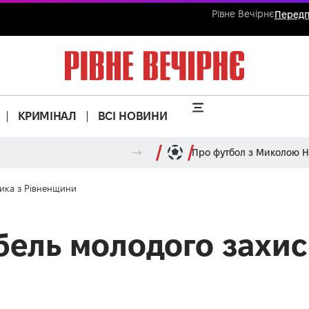
Рівне Вечірнє
Передп
КРИМІНАЛ
ВСІ НОВИНИ
Про футбол з Миколою 
ника з Рівненщини
бель молодого захис