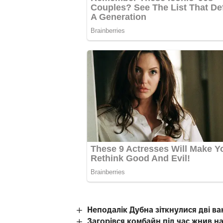
Неподалік Дубна зіткнулися дві в
Загорівся комбайн під час жнив на