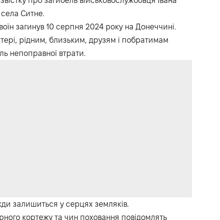
звістку про загибель військовослужбовця Івана
села Ситне.
оїн загинув 10 серпня 2024 року на Донеччині.
тері, рідним, близьким, друзям і побратимам
ль непоправної втрати.
жди залишиться у серцях земляків.
урного кортежу та чин поховання повідомлять