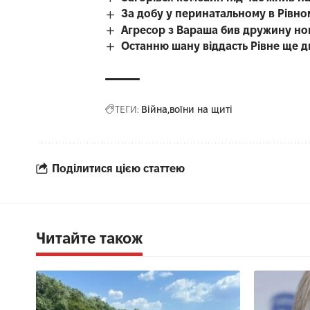
За добу у перинатальному в Рівном
Агресор з Вараша бив дружину но
Останню шану віддасть Рівне ще 
ТЕГИ:
Війна
воїни на щиті
Поділитися цією статтею
Читайте також