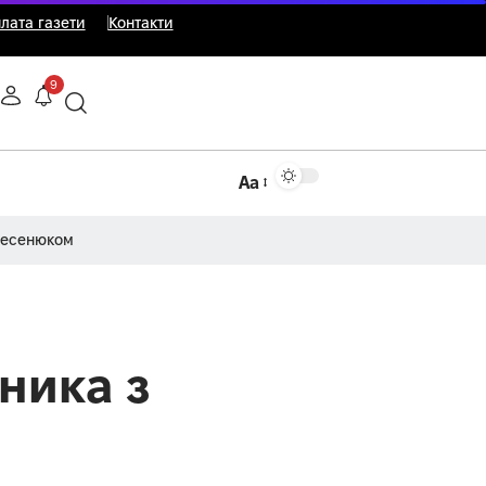
лата газети
Контакти
9
Аа
Несенюком
ника з