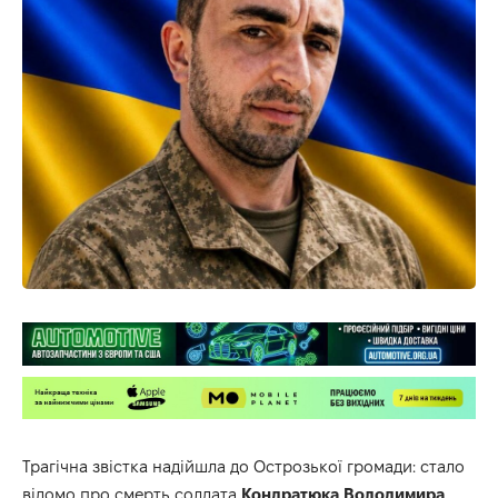
Трагічна звістка надійшла до Острозької громади: стало
відомо про смерть солдата
Кондратюка
Володимира