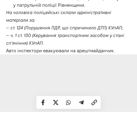
у патрульній поліції Рівненщини.
На чоловіка поліцейські склали адміністративні
матеріали за:
–
ст. 124 (Порушення ПДР, що спричинило ДТП) КУпАП;
–
ч. 1 ст. 130 (Керування транспортним засобом у стані
сп’яніння) КУпАП.
Авто інспектори евакуювали на арештмайданчик.