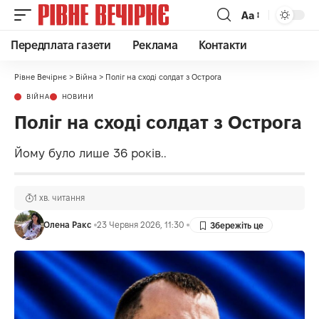
Аа
Передплата газети
Реклама
Контакти
Рівне Вечірнє
>
Війна
>
Поліг на сході солдат з Острога
ВІЙНА
НОВИНИ
Поліг на сході солдат з Острога
Йому було лише 36 років..
1 хв. читання
Олена Ракс
23 Червня 2026, 11:30