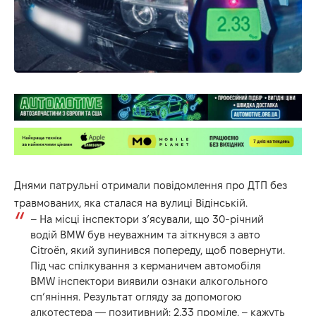
Днями патрульні отримали повідомлення про ДТП без
травмованих, яка сталася на вулиці Відінській.
– На місці інспектори з’ясували, що 30-річний
водій BMW був неуважним та зіткнувся з авто
Citroën, який зупинився попереду, щоб повернути.
Під час спілкування з керманичем автомобіля
BMW інспектори виявили ознаки алкогольного
сп’яніння. Результат огляду за допомогою
алкотестера — позитивний: 2,33 проміле, – кажуть