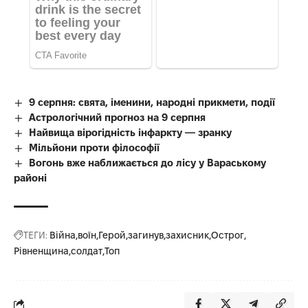
9 серпня: свята, іменини, народні прикмети, події
Астрологічний прогноз на 9 серпня
Найвища вірогідність інфаркту — зранку
Мільйони проти філософії
Вогонь вже наближається до лісу у Вараському
районі
ТЕГИ:
Війна
воїн
Герой
загинув
захисник
Острог
Рівненщина
солдат
Топ