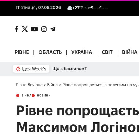
П’ятниця, 07.08.2026
+23°
Рівне
$
--.--
€
--.--
РІВНЕ
ОБЛАСТЬ
УКРАЇНА
СВІТ
ВІЙНА
Ідея Week's
Що з басейном?
Рівне Вечірнє
>
Війна
>
Рівне попрощається із полеглим на ч
ВІЙНА
НОВИНИ
Рівне попрощаєть
Максимом Логіно