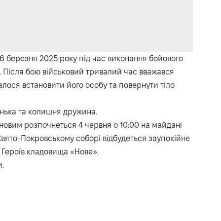
16 березня 2025 року під час виконання бойового
і. Після бою військовий тривалий час вважався
лося встановити його особу та повернути тіло
нька та колишня дружина.
овим розпочнеться 4 червня о 10:00 на майдані
 Свято-Покровському соборі відбудеться заупокійне
 Героїв кладовища «Нове».
и.