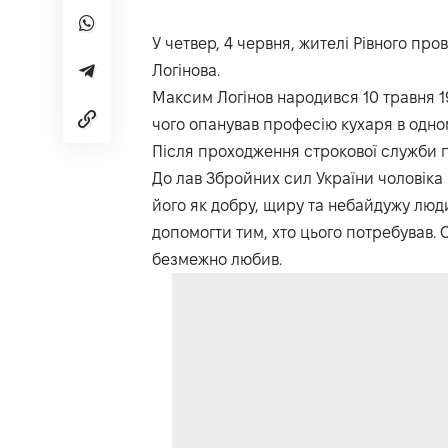
У четвер, 4 червня, жителі Рівного пр
Логінова.
Максим Логінов народився 10 травня 19
чого опанував професію кухаря в одно
Після проходження строкової служби п
До лав Збройних сил України чоловіка м
його як добру, щиру та небайдужу люди
допомогти тим, хто цього потребував. 
безмежно любив.