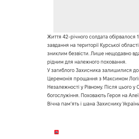
Життя 42-річного солдата обірвалося 
завдання на території Курської област
зниклим безвісти. Лише нещодавно вда
рідним для належного поховання.
У загиблого Захисника залишилися до
Церемонія прощання з Максимом Логін
Незалежності у Рівному. Після цього у
богослужіння. Поховають Героя на Алеї
Вічна пам’ять і шана Захиснику Україн