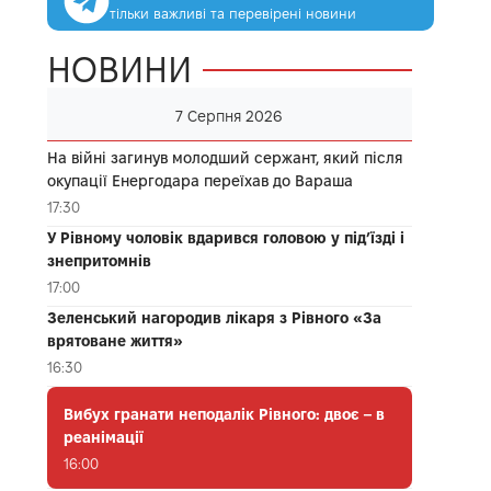
тільки важливі та перевірені новини
НОВИНИ
7 Серпня 2026
На війні загинув молодший сержант, який після
окупації Енергодара переїхав до Вараша
17:30
У Рівному чоловік вдарився головою у під’їзді і
знепритомнів
17:00
Зеленський нагородив лікаря з Рівного «За
врятоване життя»
16:30
Вибух гранати неподалік Рівного: двоє – в
реанімації
16:00