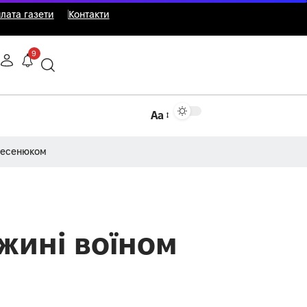
лата газети
Контакти
9
Аа
Несенюком
ужині воїном