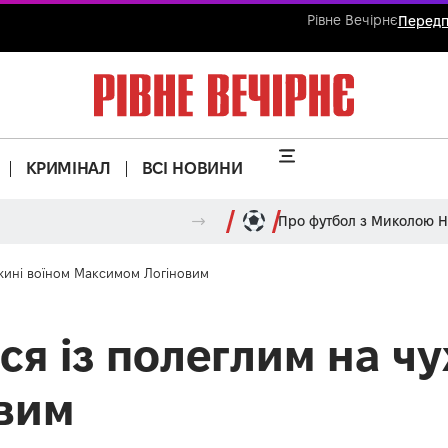
Рівне Вечірнє
Передп
КРИМІНАЛ
ВСІ НОВИНИ
Про футбол з Миколою 
ужині воїном Максимом Логіновим
ся із полеглим на ч
вим