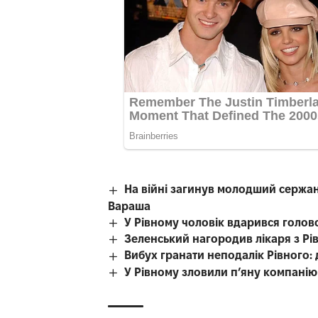
На війні загинув молодший сержант
Вараша
У Рівному чоловік вдарився голово
Зеленський нагородив лікаря з Рі
Вибух гранати неподалік Рівного: д
У Рівному зловили п’яну компані