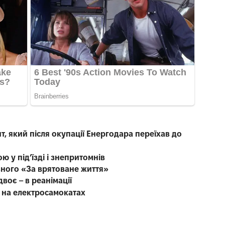
, який після окупації Енергодара переїхав до
ю у під’їзді і знепритомнів
вного «За врятоване життя»
воє – в реанімації
ю на електросамокатах