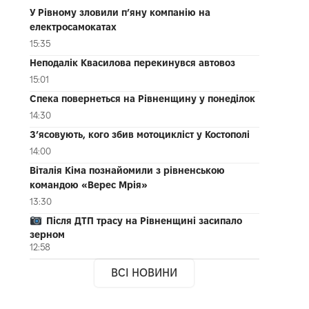
У Рівному зловили п’яну компанію на
електросамокатах
15:35
Неподалік Квасилова перекинувся автовоз
15:01
Спека повернеться на Рівненщину у понеділок
14:30
З’ясовують, кого збив мотоцикліст у Костополі
14:00
Віталія Кіма познайомили з рівненською
командою «Верес Мрія»
13:30
Після ДТП трасу на Рівненщині засипало
зерном
12:58
ВСІ НОВИНИ