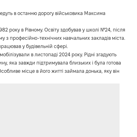
оведуть в останню дорогу військовика Максима
82 року в Рівному. Освіту здобував у школі №24, після
му з професійно-технічних навчальних закладів міста.
рацював у будівельній сфері.
обілізували в листопаді 2024 року. Рідні згадують
ну, яка завжди підтримувала близьких і була готова
Особливе місце в його житті займала донька, яку він