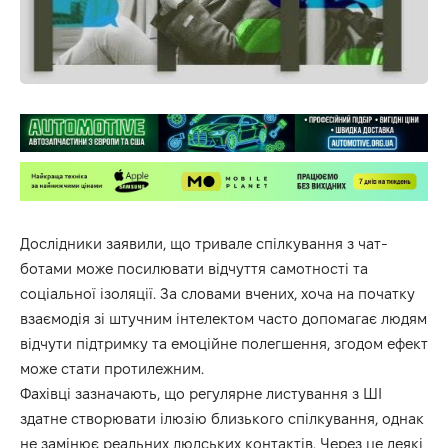
Дослідники заявили, що тривале спілкування з чат-
ботами може посилювати відчуття самотності та
соціальної ізоляції. За словами вчених, хоча на початку
взаємодія зі штучним інтелектом часто допомагає людям
відчути підтримку та емоційне полегшення, згодом ефект
може стати протилежним.
Фахівці зазначають, що регулярне листування з ШІ
здатне створювати ілюзію близького спілкування, однак
не замінює реальних людських контактів. Через це деякі