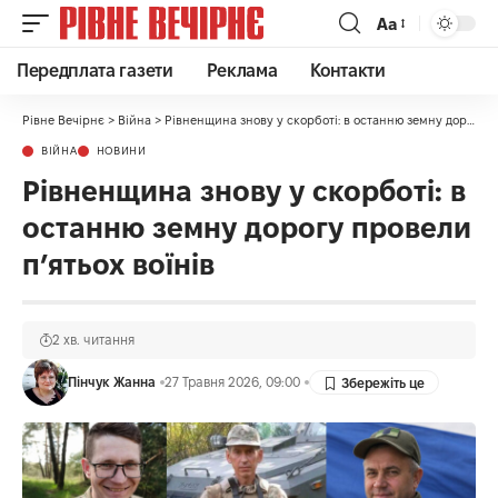
Аа
Передплата газети
Реклама
Контакти
Рівне Вечірнє
>
Війна
>
Рівненщина знову у скорботі: в останню земну дорогу провели п’ятьох воїнів
ВІЙНА
НОВИНИ
Рівненщина знову у скорботі: в
останню земну дорогу провели
п’ятьох воїнів
2 хв. читання
Пінчук Жанна
27 Травня 2026, 09:00