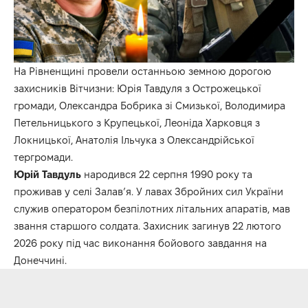
На Рівненщині провели останньою земною дорогою
захисників Вітчизни: Юрія Тавдуля з Острожецької
громади, Олександра Бобрика зі Смизької, Володимира
Петельницького з Крупецької, Леоніда Харковця з
Локницької, Анатолія Ільчука з Олександрійської
тергромади.
Юрій Тавдуль
народився 22 серпня 1990 року та
проживав у селі Залав’я. У лавах Збройних сил України
служив оператором безпілотних літальних апаратів, мав
звання старшого солдата. Захисник загинув 22 лютого
2026 року під час виконання бойового завдання на
Донеччині.