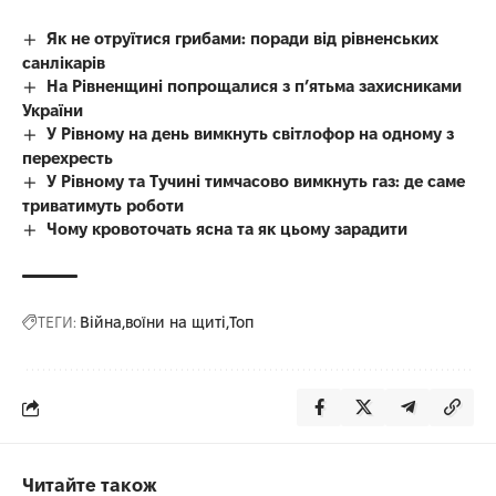
Як не отруїтися грибами: поради від рівненських
санлікарів
На Рівненщині попрощалися з п’ятьма захисниками
України
У Рівному на день вимкнуть світлофор на одному з
перехресть
У Рівному та Тучині тимчасово вимкнуть газ: де саме
триватимуть роботи
Чому кровоточать ясна та як цьому зарадити
ТЕГИ:
Війна
воїни на щиті
Топ
Читайте також