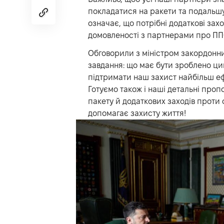
покладатися на ракети та подальшу
означає, що потрібні додаткові захо
домовленості з партнерами про ППО 
Обговорили з міністром закордонни
завдання: що має бути зроблено ци
підтримати наш захист найбільш еф
Готуємо також і наші детальні проп
пакету й додаткових заходів проти 
допомагає захисту життя!