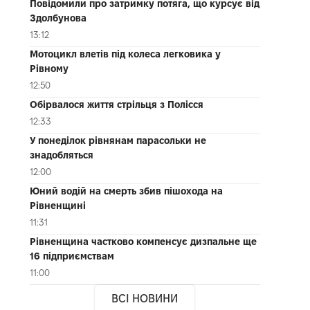
Повідомили про затримку потяга, що курсує від
Здолбунова
13:12
Мотоцикл влетів під колеса легковика у
Рівному
12:50
Обірвалося життя стрільця з Полісся
12:33
У понеділок рівнянам парасольки не
знадобляться
12:00
Юний водій на смерть збив пішохода на
Рівненщині
11:31
Рівненщина частково компенсує дизпальне ще
16 підприємствам
11:00
ВСІ НОВИНИ