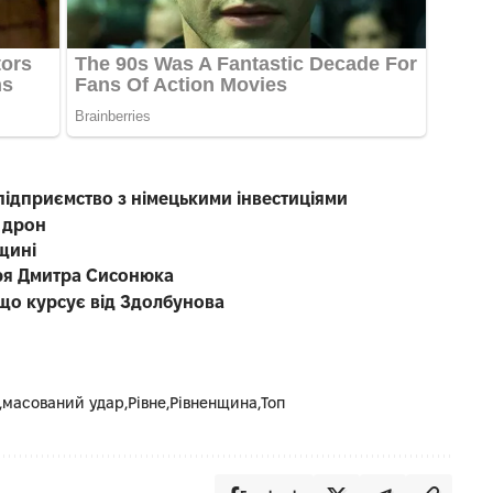
підприємство з німецькими інвестиціями
 дрон
щині
каря Дмитра Сисонюка
що курсує від Здолбунова
масований удар
Рівне
Рівненщина
Топ