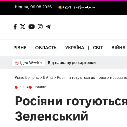
Неділя, 09.08.2026
+26°
Рівне
$
--.--
€
--.--
РІВНЕ
ОБЛАСТЬ
УКРАЇНА
СВІТ
ВІЙНА
Ідея Week's
Від паркану до картонки
Рівне Вечірнє
>
Війна
>
Росіяни готуються до нового масовано
ВІЙНА
НОВИНИ
Росіяни готуються
Зеленський