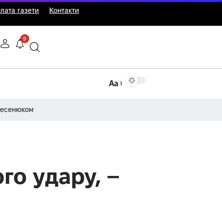
лата газети
Контакти
9
Аа
Несенюком
го удару, –