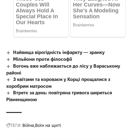
Найвища вірогідність інфаркту — зранку
Мільйони проти філософії
Вогонь вже наближається до лісу у Вараському
районі
З квітами та короваєм у Корці прощалися з
хоробрим матросом
Втретє за день: повітряна тривога шириться
Рівненщиною
ТЕГИ:
Війна
Воїн на щиті