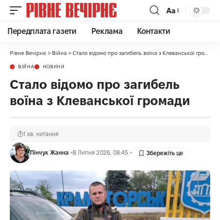
Аа
Передплата газети
Реклама
Контакти
Рівне Вечірнє
>
Війна
>
Стало відомо про загибель воїна з Клеванської громади
ВІЙНА
НОВИНИ
Стало відомо про загибель
воїна з Клеванської громади
1 хв. читання
Пінчук Жанна
8 Липня 2026, 08:45