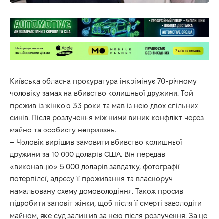
Київська обласна прокуратура інкрімінує 70-річному
чоловіку замах на вбивство колишньої дружини. Той
прожив із жінкою 33 роки та мав із нею двох спільних
синів. Після розлучення між ними виник конфлікт через
майно та особисту неприязнь.
– Чоловік вирішив замовити вбивство колишньої
дружини за 10 000 доларів США. Він передав
«виконавцю» 5 000 доларів завдатку, фотографії
потерпілої, адресу її проживання та власноруч
намальовану схему домоволодіння. Також просив
підробити заповіт жінки, щоб після її смерті заволодіти
майном, яке суд залишив за нею після розлучення. За це