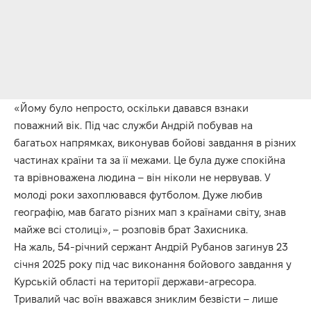
«Йому було непросто, оскільки давався взнаки
поважний вік. Під час служби Андрій побував на
багатьох напрямках, виконував бойові завдання в різних
частинах країни та за її межами. Це була дуже спокійна
та врівноважена людина – він ніколи не нервував. У
молоді роки захоплювався футболом. Дуже любив
географію, мав багато різних мап з країнами світу, знав
майже всі столиці», – розповів брат Захисника.
На жаль, 54-річний сержант Андрій Рубанов загинув 23
січня 2025 року під час виконання бойового завдання у
Курській області на території держави-агресора.
Тривалий час воїн вважався зниклим безвісти – лише