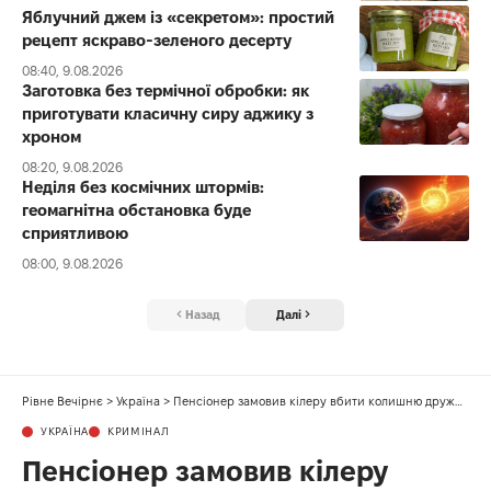
Яблучний джем із «секретом»: простий
рецепт яскраво-зеленого десерту
08:40, 9.08.2026
Заготовка без термічної обробки: як
приготувати класичну сиру аджику з
хроном
08:20, 9.08.2026
Неділя без космічних штормів:
геомагнітна обстановка буде
сприятливою
08:00, 9.08.2026
Назад
Далі
Рівне Вечірнє
>
Україна
>
Пенсіонер замовив кілеру вбити колишню дружину, аби не ділити майно
УКРАЇНА
КРИМІНАЛ
Пенсіонер замовив кілеру