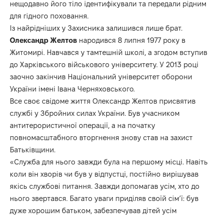
нещодавно його тіло ідентифікували та передали рідним
для гідного поховання.
Із найрідніших у Захисника залишився лише брат.
Олександр
Желтов
народився 8 липня 1977 року в
Житомирі. Навчався у тамтешній школі, а згодом вступив
до Харківського військового університету. У 2013 році
заочно закінчив Національний університет оборони
України імені Івана Черняховського.
Все своє свідоме життя Олександр Желтов присвятив
службі у Збройних силах України. Був учасником
антитерористичної операції, а на початку
повномасштабного вторгнення знову став на захист
Батьківщини.
«Служба для нього завжди була на першому місці. Навіть
коли він хворів чи був у відпустці, постійно вирішував
якісь службові питання. Завжди допомагав усім, хто до
нього звертався. Багато уваги приділяв своїй сім’ї: був
дуже хорошим батьком, забезпечував дітей усім