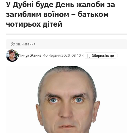
У Дубні буде День жалоби за
загиблим воїном – батьком
чотирьох дітей
1 хв. читання
Пінчук Жанна
10 Червня 2026, 08:40