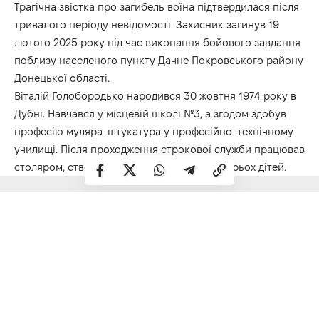
Трагічна звістка про загибель воїна підтвердилася після
тривалого періоду невідомості. Захисник загинув 19
лютого 2025 року під час виконання бойового завдання
поблизу населеного пункту Дачне Покровського району
Донецької області.
Віталій Голобородько народився 30 жовтня 1974 року в
Дубні. Навчався у місцевій школі №3, а згодом здобув
професію муляра-штукатура у професійно-технічному
училищі. Після проходження строкової служби працював
столяром, створив родину та виховав чотирьох дітей.