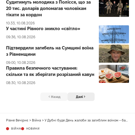
Судитимуть молодика з Полісся, що за
20 тис. доларів допомагав чоловікам
тікати за кордон
10:33, 10.08.2026
У частині Рівного зникло «світло»
09:36, 10.08.2026
Підтвердили загибель на Сумщині воїна
з Рівненщини
09:00, 10.08.2026
Правила безпечного частування:
скільки та як зберігати розрізаний кавун
08:30, 10.08.2026
Назад
Далі
Рівне Вечірнє
>
Війна
>
У Дубні буде День жалоби за загиблим воїном – батьком чотирьох дітей
ВІЙНА
НОВИНИ