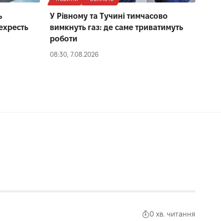
ь
У Рівному та Тучині тимчасово
ехресть
вимкнуть газ: де саме триватимуть
роботи
08:30, 7.08.2026
0 хв. читання