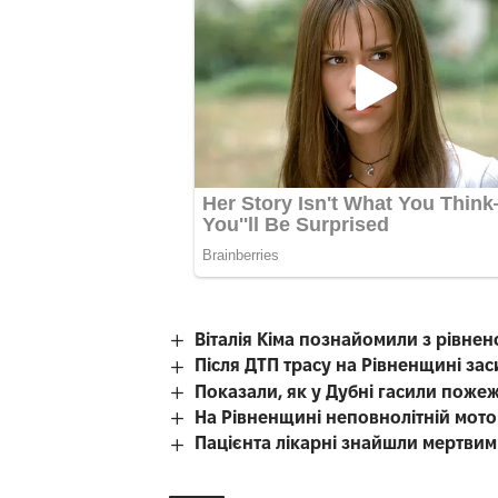
Віталія Кіма познайомили з рівн
Після ДТП трасу на Рівненщині за
Показали, як у Дубні гасили поже
На Рівненщині неповнолітній мотоц
Пацієнта лікарні знайшли мертвим 