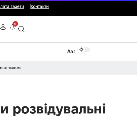
лата газети
Контакти
9
Аа
Несенюком
ли розвідувальні