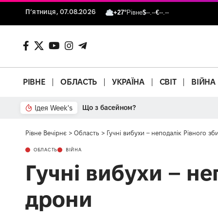
П’ятниця, 07.08.2026
+27°
Рівне
$
--.--
€
--.--
РІВНЕ
ОБЛАСТЬ
УКРАЇНА
СВІТ
ВІЙНА
Ідея Week's
Від паркану до картонки
Рівне Вечірнє
>
Область
>
Гучні вибухи – неподалік Рівного зб
ОБЛАСТЬ
ВІЙНА
Гучні вибухи – не
дрони