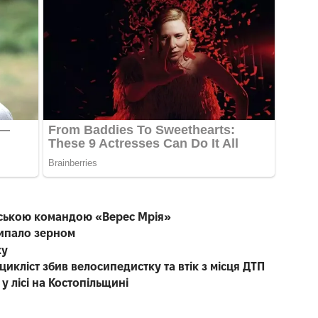
енською командою «Верес Мрія»
сипало зерном
жу
икліст збив велосипедистку та втік з місця ДТП
у лісі на Костопільщині