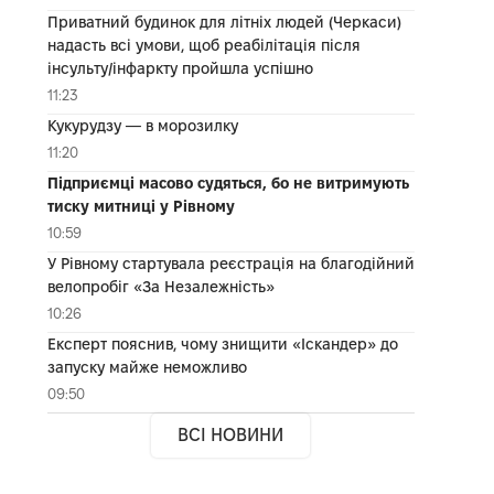
Приватний будинок для літніх людей (Черкаси)
надасть всі умови, щоб реабілітація після
інсульту/інфаркту пройшла успішно
11:23
Кукурудзу — в морозилку
11:20
Підприємці масово судяться, бо не витримують
тиску митниці у Рівному
10:59
У Рівному стартувала реєстрація на благодійний
велопробіг «За Незалежність»
10:26
Експерт пояснив, чому знищити «Іскандер» до
запуску майже неможливо
09:50
ВСІ НОВИНИ