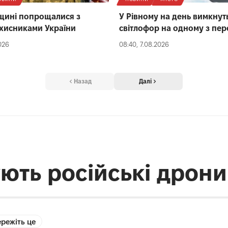
щині попрощалися з
У Рівному на день вимкнут
ахисниками України
світлофор на одному з пер
026
08:40, 7.08.2026
Назад
Далі
ють російські дрони