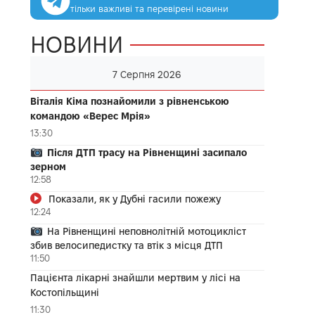
тільки важливі та перевірені новини
НОВИНИ
7 Серпня 2026
Віталія Кіма познайомили з рівненською
командою «Верес Мрія»
13:30
Після ДТП трасу на Рівненщині засипало
зерном
12:58
Показали, як у Дубні гасили пожежу
12:24
На Рівненщині неповнолітній мотоцикліст
збив велосипедистку та втік з місця ДТП
11:50
Пацієнта лікарні знайшли мертвим у лісі на
Костопільщині
11:30