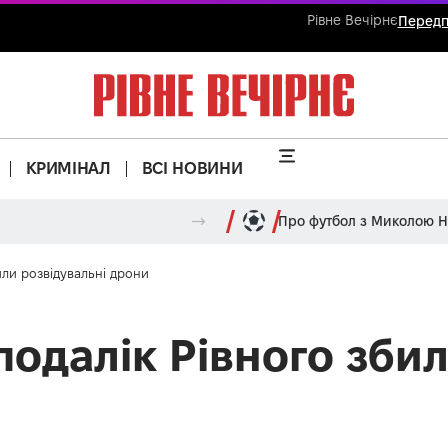
Рівне Вечірнє
Передп
КРИМІНАЛ
ВСІ НОВИНИ
Про футбол з Миколою 
или розвідувальні дрони
подалік Рівного зби