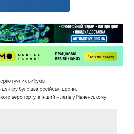
ерію гучних вибухів.
 центру було два російські дрони.
ого аеропорту, а інший – летів у Рівненському