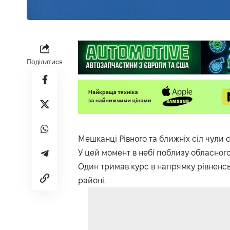
Поділитися
Мешканці Рівного та ближніх сіл чули с
У цей момент в небі поблизу обласного
Один тримав курс в напрямку рівненськ
районі.