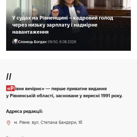
У судах на Рівненщині – кадровий голод
через низьку зарплату і надмірне
навантаження
Слонець Богдан
09:50, 6.08.2026
//
«Рівне вечірнє» — перше приватне видання
у Рівненській області, засноване у вересні 1991 року.
Адреса редакції:
м. Рівне. вул. Степана Бандери, 1б