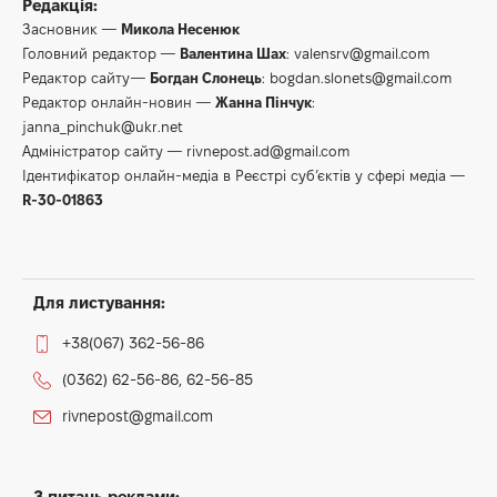
Редакція:
Засновник —
Микола Несенюк
Головний редактор —
Валентина Шах
:
valensrv@gmail.com
Редактор сайту—
Богдан Слонець
:
bogdan.slonets@gmail.com
Редактор онлайн-новин —
Жанна Пінчук
:
janna_pinchuk@ukr.net
Адміністратор сайту —
rivnepost.ad@gmail.com
Ідентифікатор онлайн-медіа в Реєстрі суб’єктів у сфері медіа —
R-30-01863
Для листування:
+38(067) 362-56-86
(0362) 62-56-86, 62-56-85
rivnepost@gmail.com
З питань реклами: