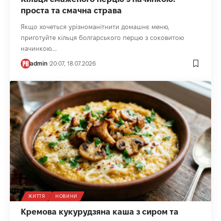
проста та смачна страва
Якщо хочеться урізноманітнити домашнє меню,
приготуйте кільця болгарського перцю з соковитою
начинкою.…
admin
20:07, 18.07.2026
ЖИТТЯ
НОВИНИ
Кремова кукурудзяна каша з сиром та