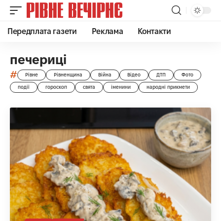
Передплата газети
Реклама
Контакти
печериці
#
Рівне
Рівненщина
Війна
Відео
ДТП
Фото
події
гороскоп
свята
іменини
народні прикмети