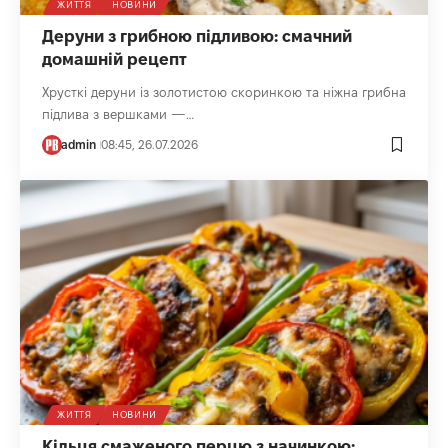
ЖИТТЯ
НОВИНИ
Деруни з грибною підливою: смачний
домашній рецепт
Хрусткі деруни із золотистою скоринкою та ніжна грибна
підлива з вершками —…
admin
08:45, 26.07.2026
ЖИТТЯ
НОВИНИ
Кільця смаженого перцю з начинкою: