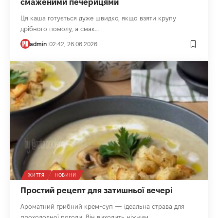
смаженими печерицями
Ця каша готується дуже швидко, якщо взяти крупу
дрібного помолу, а смак…
admin
02:42, 26.06.2026
ЖИТТЯ
НОВИНИ
Простий рецепт для затишньої вечері
Ароматний грибний крем-суп — ідеальна страва для
прохолодної погоди. Він виходить ніжним,…