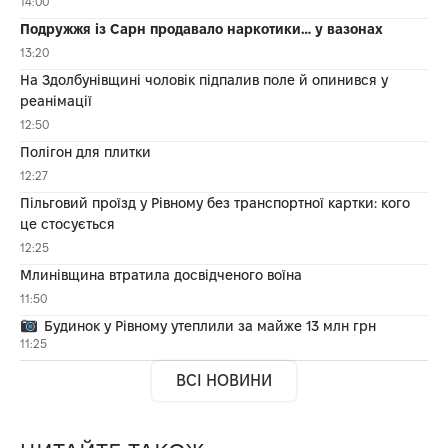
14:00
Подружжя із Сарн продавало наркотики… у вазонах
13:20
На Здолбунівщині чоловік підпалив поле й опинився у
реанімації
12:50
Полігон для плитки
12:27
Пільговий проїзд у Рівному без транспортної картки: кого
це стосується
12:25
Млинівщина втратила досвідченого воїна
11:50
Будинок у Рівному утеплили за майже 13 млн грн
11:25
ВСІ НОВИНИ