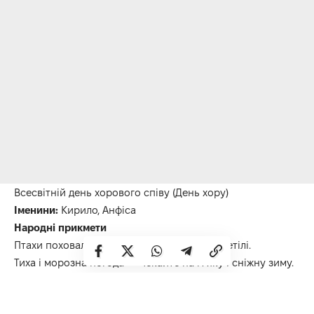
Всесвітній д
ень хорового співу (День хору)
Іменини:
Кирило, Анфіса
Народні прикмети
П
тахи поховалися від дах будинку – до заметілі.
Тиха і морозна погода — чекайте на м’яку і сніжну зиму.
Цвірінькають синиці — до сильного морозу вночі.
Завірюха цього дня – влітку часто дощитиме.