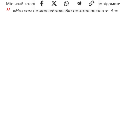
Міський голова Рівного
Олександр Третяк
повідомив:
«Максим не жив війною. Він не хотів воювати. Але
мужньо прийняв виклик сьогодення – взяв до рук
зброю й пішов захищати свою країну, залишивши
у Рівному дружину та маленького сина. Йому мало
б виповнитися 35… Але Максим Кліменко загинув
28 лютого на Луганщині».
Вічна слава Герою і вічна пам’ять…