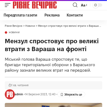
Аа
Передплата газети
Реклама
Контакти
Рівне Вечірнє
>
Новини
>
Мензул спростовує про великі втрати з Вараша на фронті
НОВИНИ
Мензул спростовує про великі
втрати з Вараша на фронті
Міський голова Вараша спростовує те, що
бригади територіальної оборони з Вараського
району зазнали великих втрат на передовій.
1 хв. читання
admin
14 Березня 2023, 12:40