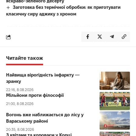
яскраво-зеленого десерту
Заготовка без термічної обробки: як приготувати
класичну сиру аджику з хроном
Читайте також
Найвища вірогідність інфаркту —
зранку
22:16, 8.08.2026
Мільйони проти філософії
21:00, 8.08.2026
Вогонь вже наближається до лісу у
Вараському районі
20:35, 8.08.2026
З квітами та короваєм у Корці