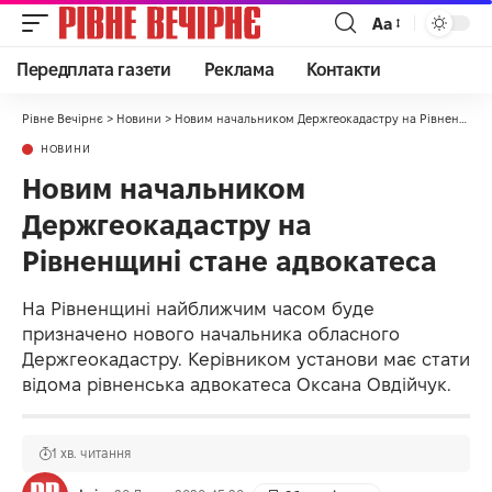
Аа
Передплата газети
Реклама
Контакти
Рівне Вечірнє
>
Новини
>
Новим начальником Держгеокадастру на Рівненщині стане адвокатеса
НОВИНИ
Новим начальником
Держгеокадастру на
Рівненщині стане адвокатеса
На Рівненщині найближчим часом буде
призначено нового начальника обласного
Держгеокадастру. Керівником установи має стати
відома рівненська адвокатеса Оксана Овдійчук.
1 хв. читання