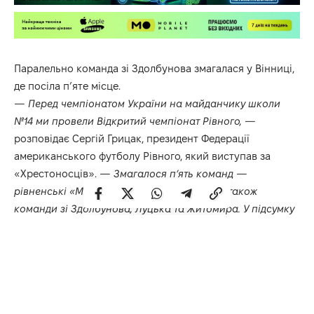
Паралельно команда зі Здолбунова змагалася у Вінниці,
де посіла п’яте місце.
— Перед чемпіонатом України на майданчику школи
№14 ми провели Відкритий чемпіонат Рівного, —
розповідає Сергій Грицак, президент Федерації
американського футболу Рівного, який виступав за
«Хрестоносців».
— Змагалося п’ять команд —
рівненські «Монархи» та «Хрестоносці», а також
команди зі Здолбунова, Луцька та Житомира. У підсумку
перемогли «Хрестоносці», тож на їхній основі ми
створили фактично збірну Рівного, додавши туди
найкращих гравців «Монархів».
Наступні змагання на рівненських представників
американського футболу чекають у вересні-жовтні. Це
будуть змагання з американського футболу 7 на 7.