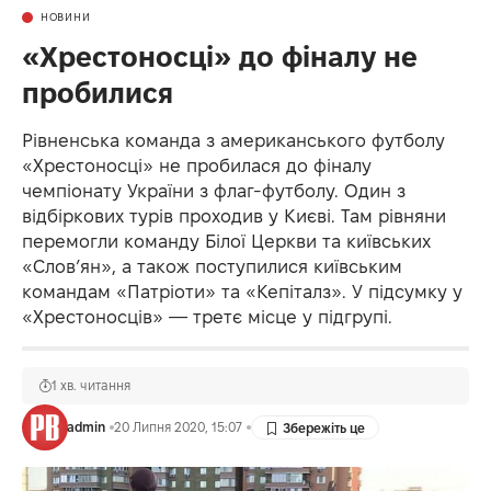
НОВИНИ
«Хрестоносці» до фіналу не
пробилися
Рівненська команда з американського футболу
«Хрестоносці» не пробилася до фіналу
чемпіонату України з флаг-футболу. Один з
відбіркових турів проходив у Києві. Там рівняни
перемогли команду Білої Церкви та київських
«Слов’ян», а також поступилися київським
командам «Патріоти» та «Кепіталз». У підсумку у
«Хрестоносців» — третє місце у підгрупі.
1 хв. читання
admin
20 Липня 2020, 15:07