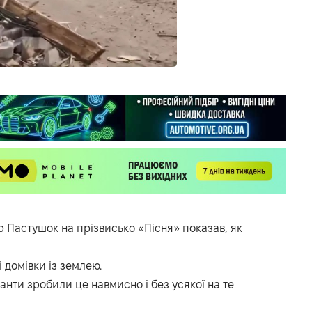
Пастушок на прізвисько «Пісня» показав, як
 домівки із землею.
анти зробили це навмисно і без усякої на те