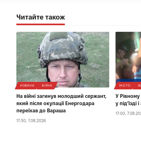
Читайте також
НОВИНИ
ВІЙНА
МІСТО
Ж
На війні загинув молодший сержант,
У Рівному
який після окупації Енергодара
у під’їзді
переїхав до Вараша
17:00, 7.08.2
17:30, 7.08.2026