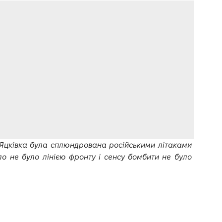
к Яцківка була сплюндрована російськими літаками
ело не було лінією фронту і сенсу бомбити не було