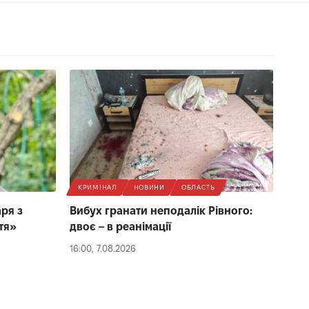
КРИМІНАЛ
НОВИНИ
ОБЛАСТЬ
ря з
Вибух гранати неподалік Рівного:
тя»
двоє – в реанімації
16:00, 7.08.2026