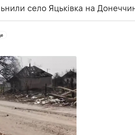
льнили село Яцьківка на Донеччин