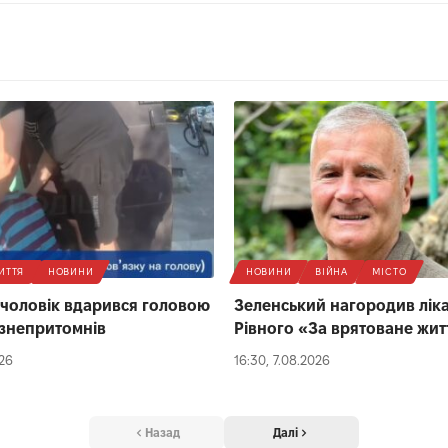
ИТТЯ
НОВИНИ
НОВИНИ
ВІЙНА
МІСТО
 чоловік вдарився головою
Зеленський нагородив ліка
 і знепритомнів
Рівного «За врятоване жит
026
16:30, 7.08.2026
Назад
Далі