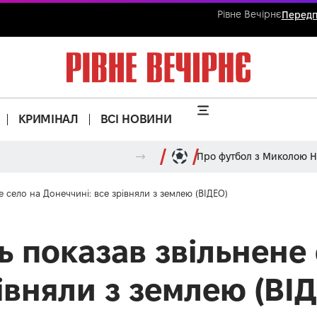
Рівне Вечірнє
Передп
КРИМІНАЛ
ВСІ НОВИНИ
Про футбол з Миколою 
 село на Донеччині: все зрівняли з землею (ВІДЕО)
ь показав звільнене 
івняли з землею (ВІ