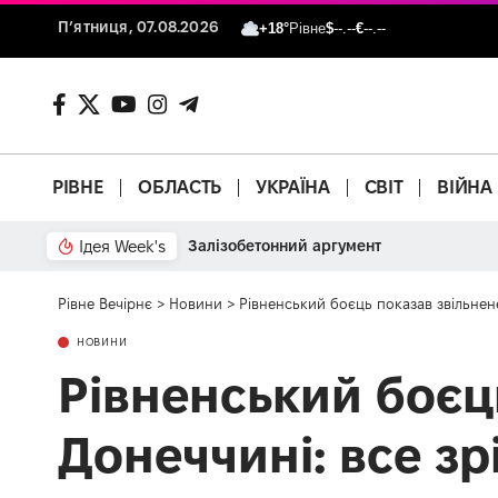
П’ятниця, 07.08.2026
+18°
Рівне
$
--.--
€
--.--
РІВНЕ
ОБЛАСТЬ
УКРАЇНА
СВІТ
ВІЙНА
Ідея Week's
Залізобетонний аргумент
Рівне Вечірнє
>
Новини
>
Рівненський боєць показав звільнене
НОВИНИ
Рівненський боєц
Донеччині: все зр