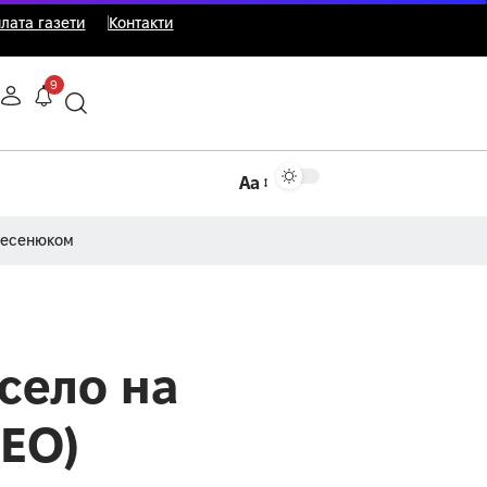
лата газети
Контакти
9
Аа
Несенюком
село на
ДЕО)