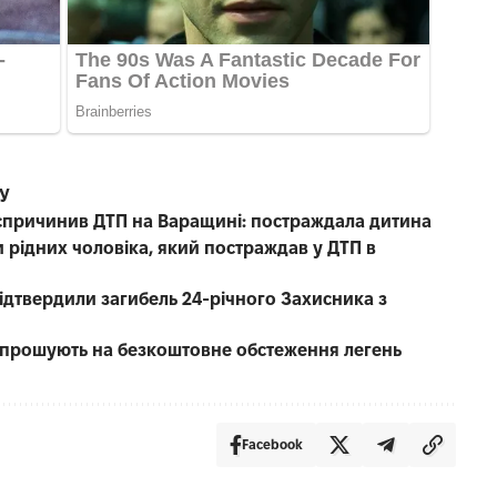
СУ
е спричинив ДТП на Варащині: постраждала дитина
 рідних чоловіка, який постраждав у ДТП в
 підтвердили загибель 24-річного Захисника з
запрошують на безкоштовне обстеження легень
Facebook