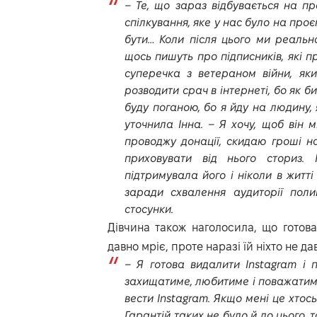
– Те, що зараз відбувається на про
спілкування, яке у нас було на проє
бути… Коли після цього ми реальн
щось пишуть про підписників, які пр
суперечка з ветераном війни, яки
розводити срач в інтернеті, бо як б
буду поганою, бо я йду на людину,
уточнила Інна. – Я хочу, щоб він 
проводжу донації, скидаю гроші на
приховувати від нього сториз.
підтримувала його і ніколи в житт
заради схвалення аудиторії пол
стосунки.
Дівчина також наголосила, що готов
давно мріє, проте наразі їй ніхто не да
– Я готова видалити Instagram і 
захищатиме, любитиме і поважатиме.
вести Instagram. Якщо мені це хтось
Гарантій таких не було й до цього, 