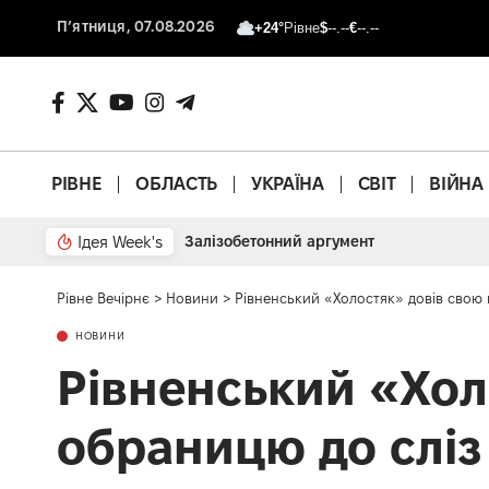
П’ятниця, 07.08.2026
+24°
Рівне
$
--.--
€
--.--
РІВНЕ
ОБЛАСТЬ
УКРАЇНА
СВІТ
ВІЙНА
Ідея Week's
Залізобетонний аргумент
Рівне Вечірнє
>
Новини
>
Рівненський «Холостяк» довів свою
НОВИНИ
Рівненський «Хол
обраницю до сліз