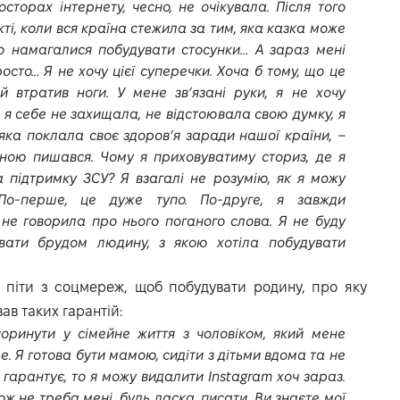
сторах інтернету, чесно, не очікувала. Після того
кті, коли вся країна стежила за тим, яка казка може
о намагалися побудувати стосунки… А зараз мені
осто… Я не хочу цієї суперечки. Хоча б тому, що це
й втратив ноги. У мене зв’язані руки, я не хочу
и я себе не захищала, не відстоювала свою думку, я
 яка поклала своє здоров’я заради нашої країни, –
мною пишався. Чому я приховуватиму сториз, де я
 підтримку ЗСУ? Я взагалі не розумію, як я можу
 По-перше, це дуже тупо. По-друге, я завжди
і не говорила про нього поганого слова. Я не буду
ивати брудом людину, з якою хотіла побудувати
а піти з соцмереж, щоб побудувати родину, про яку
вав таких гарантій:
поринути у сімейне життя з чоловіком, який мене
 Я готова бути мамою, сидіти з дітьми вдома та не
 гарантує, то я можу видалити Instagram хоч зараз.
тож не треба мені, будь ласка, писати. Ви знаєте мої