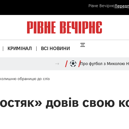
Рівне Вечірнє
Передп
КРИМІНАЛ
ВСІ НОВИНИ
Про футбол з Миколою 
 колишню обраницю до сліз
остяк» довів свою 