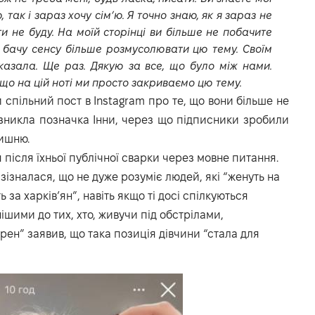
, так і зараз хочу сім’ю. Я точно знаю, як я зараз не
ти не буду. На моїй сторінці ви більше не побачите
 бачу сенсу більше розмусолювати цю тему. Своїм
азала. Ще раз. Дякую за все, що було між нами.
, що на цій ноті ми просто закриваємо цю тему.
 спільний пост в Instagram про те, що вони більше не
 зникла позначка Інни, через що підписники зробили
лишню.
після їхньої публічної сварки через мовне питання.
 зізналася, що не дуже розуміє людей, які “женуть на
за харків’ян”, навіть якщо ті досі спілкуються
ішими до тих, хто, живучи під обстрілами,
рен” заявив, що така позиція дівчини “стала для