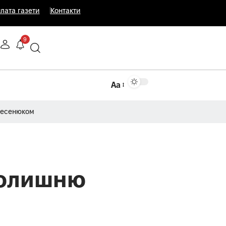
лата газети
Контакти
9
Аа
Несенюком
колишню