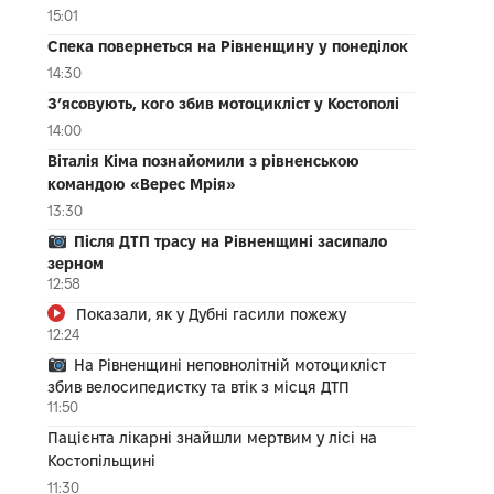
15:01
Спека повернеться на Рівненщину у понеділок
14:30
З’ясовують, кого збив мотоцикліст у Костополі
14:00
Віталія Кіма познайомили з рівненською
командою «Верес Мрія»
13:30
Після ДТП трасу на Рівненщині засипало
зерном
12:58
Показали, як у Дубні гасили пожежу
12:24
На Рівненщині неповнолітній мотоцикліст
збив велосипедистку та втік з місця ДТП
11:50
Пацієнта лікарні знайшли мертвим у лісі на
Костопільщині
11:30