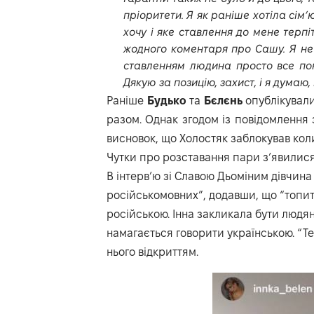
пріоритети. Я як раніше хотіла сім’ю
хочу і яке ставлення до мене терпі
жодного коментаря про Сашу. Я не
ставленням людина просто все пок
Дякую за позицію, захист, і я думаю
Раніше
Будько
та
Бєлєнь
опублікували
разом. Однак згодом із повідомлення
висновок, що Холостяк заблокував ко
Чутки про розставання пари з’явилися 
В інтерв’ю зі Славою Дьоміним дівчина
російськомовних”, додавши, що “топить 
російською. Інна закликала бути людян
намагається говорити українською. “Те
нього відкриттям.