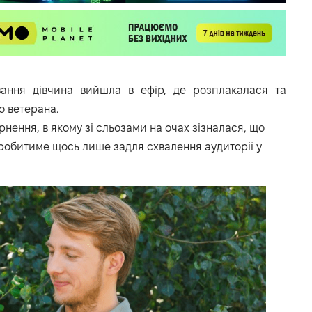
ання дівчина вийшла в ефір, де розплакалася та
о ветерана.
рнення, в якому зі сльозами на очах зізналася, що
 робитиме щось лише задля схвалення аудиторії у